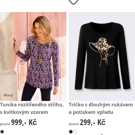
Nový
999,- Kč
Tunika rozšířeného střihu,
299,- Kč
Tričko s dlouhým rukávem
s kvítkovým vzorem
a potiskem vpředu
999,- Kč
299,- Kč
999,- Kč
299,- Kč
pouze
pouze