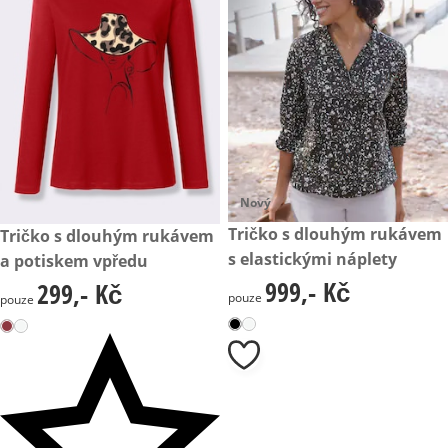
Nový
999,- Kč
Tričko s dlouhým rukávem
299,- Kč
Tričko s dlouhým rukávem
s elastickými náplety
a potiskem vpředu
999,- Kč
299,- Kč
999,- Kč
299,- Kč
pouze
pouze