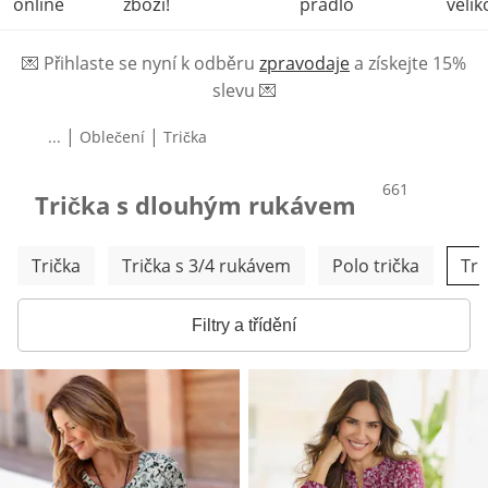
online
zboží!
prádlo
velik
💌
Přihlaste se nyní k odběru
zpravodaje
a získejte 15%
slevu
💌
|
|
...
Oblečení
Trička
produktů
661
Trička s dlouhým rukávem
Přeskočit další kategorie
Trička
Trička s 3/4 rukávem
Polo trička
Tri
Filtry a třídění