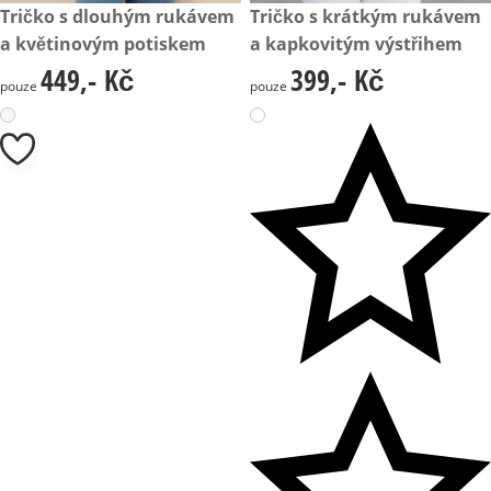
449,- Kč
Tričko s dlouhým rukávem
399,- Kč
Tričko s krátkým rukávem
a květinovým potiskem
a kapkovitým výstřihem
449,- Kč
399,- Kč
449,- Kč
399,- Kč
pouze
pouze