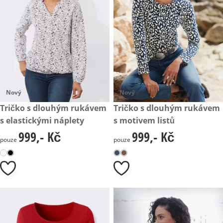
Nový
Nový
999,- Kč
Tričko s dlouhým rukávem
999,- Kč
Tričko s dlouhým rukávem
s elastickými náplety
s motivem listů
999,- Kč
999,- Kč
999,- Kč
999,- Kč
pouze
pouze