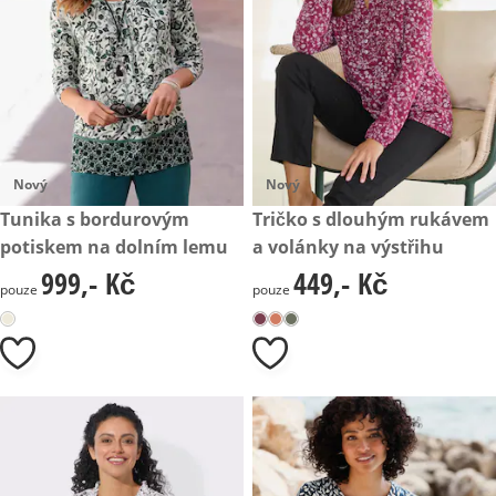
Nový
Nový
999,- Kč
Tunika s bordurovým
449,- Kč
Tričko s dlouhým rukávem
potiskem na dolním lemu
a volánky na výstřihu
999,- Kč
449,- Kč
999,- Kč
449,- Kč
pouze
pouze