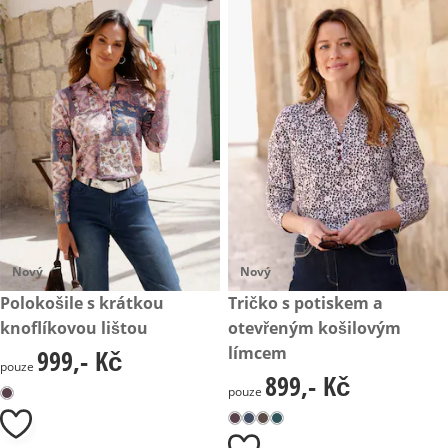
Nový
Nový
999,- Kč
Polokošile s krátkou
899,- Kč
Tričko s potiskem a
knoflíkovou lištou
otevřeným košilovým
límcem
999,- Kč
999,- Kč
pouze
899,- Kč
899,- Kč
pouze