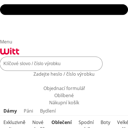
Menu
Zadejte heslo / číslo výrobku
Objednací formulář
Oblíbené
Nákupní košík
Přeskočit kategorie produktů
Dámy
Páni
Bydlení
Exkluzivně
Nové
Oblečení
Spodní
Boty
Velk