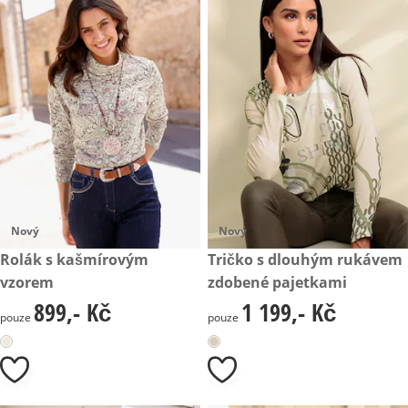
Nový
Nový
899,- Kč
Rolák s kašmírovým
1 199,- Kč
Tričko s dlouhým rukávem
vzorem
zdobené pajetkami
899,- Kč
1 199,- Kč
899,- Kč
1 199,- Kč
pouze
pouze