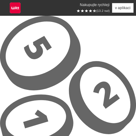
Nakupujte rychleji
v aplikaci
(13.2 tsd)
Přeskočit na hlavní obsah