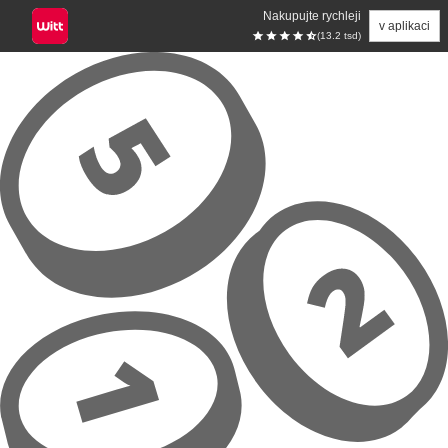
Nakupujte rychleji
v aplikaci
(13.2 tsd)
Přeskočit na hlavní obsah