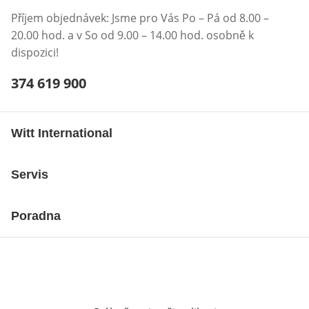
Příjem objednávek: Jsme pro Vás Po – Pá od 8.00 –
20.00 hod. a v So od 9.00 – 14.00 hod. osobně k
dispozici!
Telefonní číslo:
374 619 900
Otevření klienta telefonu
Witt International
Servis
Poradna