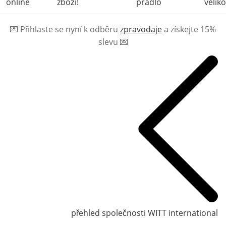
online
zboží!
prádlo
veliko
💌
Přihlaste se nyní k odběru
zpravodaje
a získejte 15%
slevu
💌
přehled společnosti WITT international