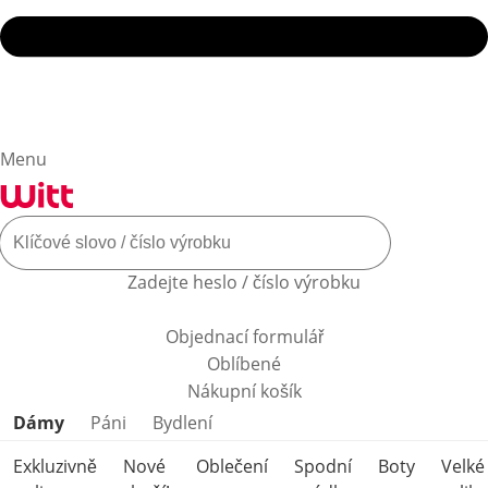
Menu
Zadejte heslo / číslo výrobku
Objednací formulář
Oblíbené
Nákupní košík
Přeskočit kategorie produktů
Dámy
Páni
Bydlení
Exkluzivně
Nové
Oblečení
Spodní
Boty
Velké