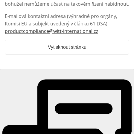
bohužel nemůžeme účast na takovém řízení nabídnout.
E-mailová kontaktní adresa (výhradně pro orgány,
Komisi EU a subjekt uvedený v článku 61 DSA):
productcompliance@witt-international.cz
Otevírá e-mailo
Vytisknout stránku