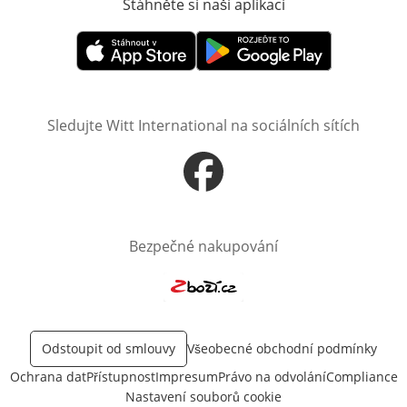
Stáhněte si naši aplikaci
Otevře v novém o
Otevře v novém okně
Otevře v novém okně
Sledujte Witt International na sociálních sítích
Otevře v novém okně
Bezpečné nakupování
Otevře v novém okně
Odstoupit od smlouvy
Všeobecné obchodní podmínky
Ochrana dat
Přístupnost
Impresum
Právo na odvolání
Compliance
Nastavení souborů cookie