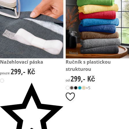
2dílná sada
Nový
299,- Kč
Nažehlovací páska
299,- Kč
Ručník s plastickou
strukturou
299,- Kč
299,- Kč
pouze
299,- Kč
299,- Kč
od
+5