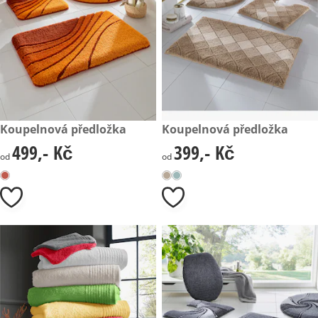
499,- Kč
Koupelnová předložka
399,- Kč
Koupelnová předložka
499,- Kč
399,- Kč
499,- Kč
399,- Kč
od
od