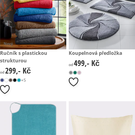
Nový
299,- Kč
Ručník s plastickou
499,- Kč
Koupelnová předložka
strukturou
499,- Kč
499,- Kč
od
299,- Kč
299,- Kč
od
+5