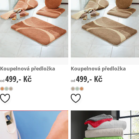
499,- Kč
Koupelnová předložka
499,- Kč
Koupelnová předložka
499,- Kč
499,- Kč
499,- Kč
499,- Kč
od
od