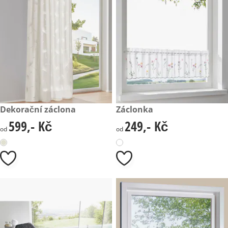
599,- Kč
Dekorační záclona
249,- Kč
Záclonka
599,- Kč
249,- Kč
599,- Kč
249,- Kč
od
od