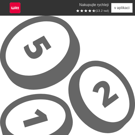
Nakupujte rychleji
v aplikaci
(13.2 tsd)
Přeskočit na hlavní obsah