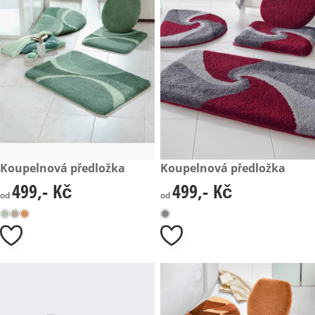
499,- Kč
Koupelnová předložka
499,- Kč
Koupelnová předložka
499,- Kč
499,- Kč
499,- Kč
499,- Kč
od
od