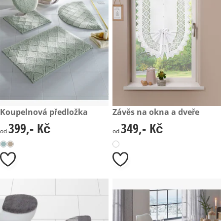
399,- Kč
Koupelnová předložka
349,- Kč
Závěs na okna a dveře
399,- Kč
349,- Kč
399,- Kč
349,- Kč
od
od