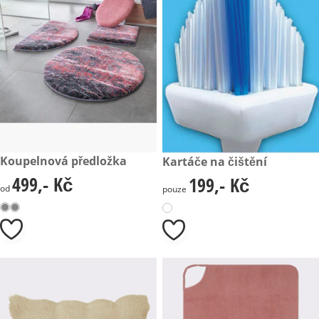
499,- Kč
Koupelnová předložka
199,- Kč
Kartáče na čištění
499,- Kč
199,- Kč
499,- Kč
199,- Kč
od
pouze