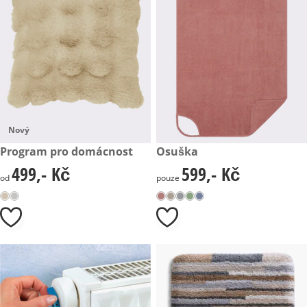
Nový
499,- Kč
Program pro domácnost
599,- Kč
Osuška
499,- Kč
599,- Kč
499,- Kč
599,- Kč
od
pouze