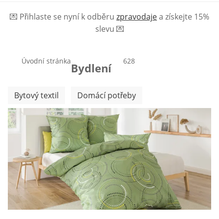
💌
Přihlaste se nyní k odběru
zpravodaje
a získejte 15%
slevu
💌
Úvodní stránka
produktů
628
Bydlení
Přeskočit další kategorie
Bytový textil
Domácí potřeby