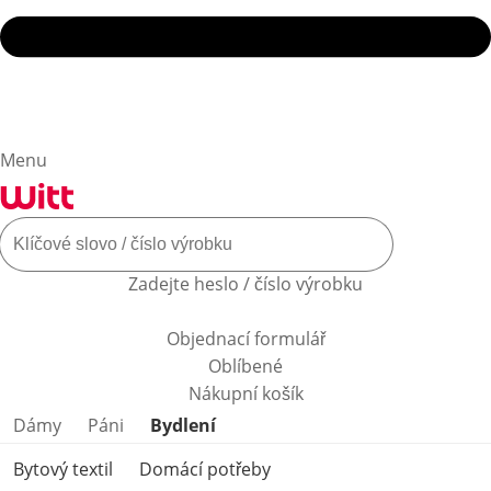
Menu
Zadejte heslo / číslo výrobku
Objednací formulář
Oblíbené
Nákupní košík
Přeskočit kategorie produktů
Dámy
Páni
Bydlení
Bytový textil
Domácí potřeby