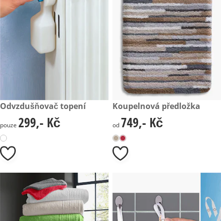
299,- Kč
Odvzdušňovač topení
749,- Kč
Koupelnová předložka
299,- Kč
749,- Kč
299,- Kč
749,- Kč
pouze
od