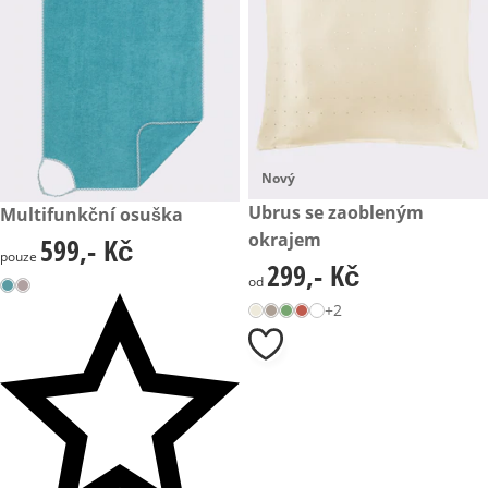
Nový
299,- Kč
Ubrus se zaobleným
599,- Kč
Multifunkční osuška
okrajem
599,- Kč
599,- Kč
pouze
299,- Kč
299,- Kč
od
+2