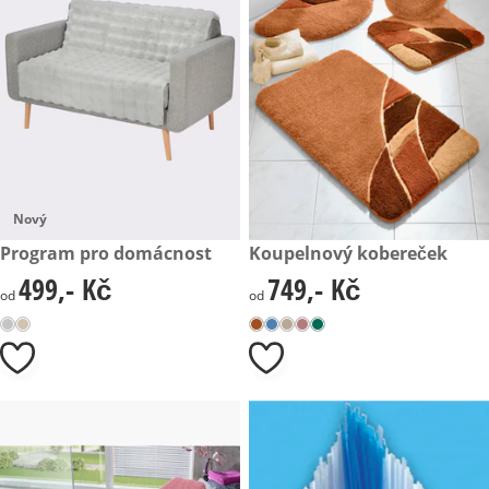
Nový
499,- Kč
Program pro domácnost
749,- Kč
Koupelnový kobereček
499,- Kč
749,- Kč
499,- Kč
749,- Kč
od
od