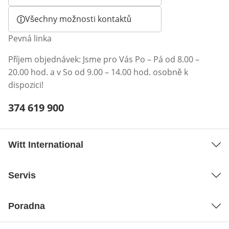
Všechny možnosti kontaktů
Pevná linka
Příjem objednávek: Jsme pro Vás Po – Pá od 8.00 –
20.00 hod. a v So od 9.00 – 14.00 hod. osobně k
dispozici!
Telefonní číslo:
374 619 900
Otevření klienta telefonu
Witt International
Servis
Poradna