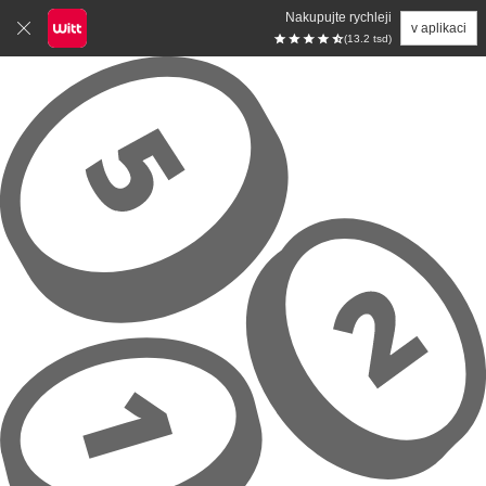
Nakupujte rychleji
v aplikaci
(13.2 tsd)
Přeskočit na hlavní obsah