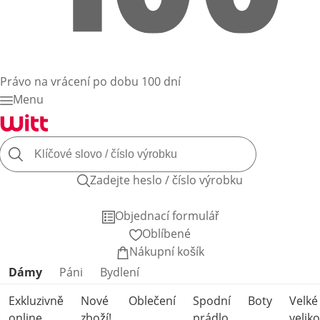
Právo na vrácení po dobu 100 dní
Menu
Zadejte heslo / číslo výrobku
Objednací formulář
Oblíbené
Nákupní košík
Přeskočit kategorie produktů
Dámy
Páni
Bydlení
Exkluzivně
Nové
Oblečení
Spodní
Boty
Velké
online
zboží!
prádlo
veliko