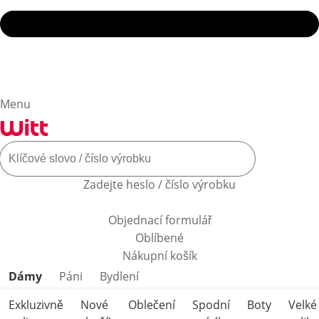
Menu
Zadejte heslo / číslo výrobku
Objednací formulář
Oblíbené
Nákupní košík
Přeskočit kategorie produktů
Dámy
Páni
Bydlení
Exkluzivně
Nové
Oblečení
Spodní
Boty
Velké