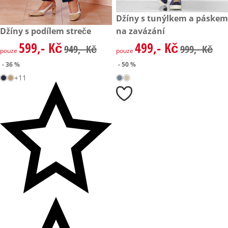
zlevněná cena: 499,- Kč, půvo
Džíny s tunýlkem a páskem
- 50 %
zlevněná cena: 599,- Kč, původní cena: 949,- Kč
Džíny s podílem streče
na zavázání
- 36 %
599,- Kč
499,- Kč
zlevněná cena: 599,- Kč, původní cena: 949,- Kč
zlevněná cena: 499,- Kč, půvo
949,- Kč
999,- Kč
pouze
pouze
- 36 %
- 50 %
+11