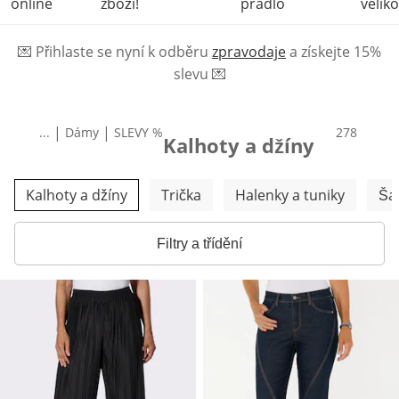
online
zboží!
prádlo
veliko
💌
Přihlaste se nyní k odběru
zpravodaje
a získejte 15%
slevu
💌
|
|
...
Dámy
SLEVY %
produktů
278
Kalhoty a džíny
Přeskočit další kategorie
Kalhoty a džíny
Trička
Halenky a tuniky
Ša
Filtry a třídění