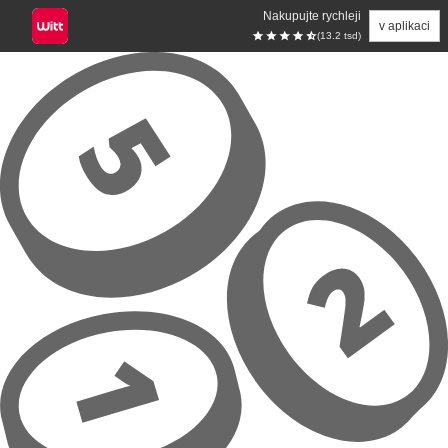
Nakupujte rychleji
v aplikaci
(13.2 tsd)
Přeskočit na hlavní obsah