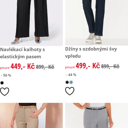
zlevněná cena: 499,- Kč, půvo
Džíny s ozdobnými švy
zlevněná cena: 449,- Kč, původní cena: 899,- Kč
Navlékací kalhoty s
- 44 %
- 50 %
vpředu
elastickým pasem
499,- Kč
449,- Kč
zlevněná cena: 499,- Kč, půvo
zlevněná cena: 449,- Kč, původní cena: 899,- Kč
899,- Kč
899,- Kč
pouze
pouze
- 44 %
- 50 %