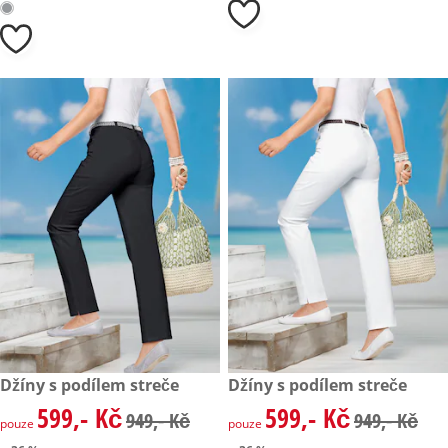
zlevněná cena: 599,- Kč, původní cena: 949,- Kč
Džíny s podílem streče
zlevněná cena: 599,- Kč, půvo
Džíny s podílem streče
- 36 %
- 36 %
599,- Kč
599,- Kč
zlevněná cena: 599,- Kč, původní cena: 949,- Kč
zlevněná cena: 599,- Kč, půvo
949,- Kč
949,- Kč
pouze
pouze