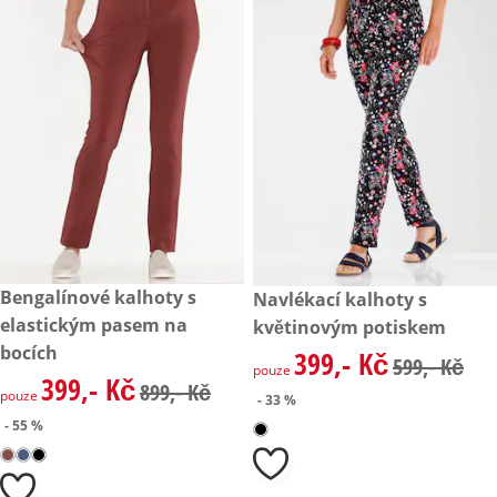
zlevněná cena: 399,- Kč, původní cena: 899,- Kč
Bengalínové kalhoty s
zlevněná cena: 399,- Kč, půvo
Navlékací kalhoty s
- 55 %
- 33 %
elastickým pasem na
květinovým potiskem
bocích
399,- Kč
zlevněná cena: 399,- Kč, půvo
599,- Kč
pouze
399,- Kč
zlevněná cena: 399,- Kč, původní cena: 899,- Kč
899,- Kč
pouze
- 33 %
- 55 %