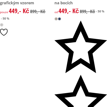
grafickým vzorem
na bocích
449,- Kč
449,- Kč
zlevněná cena: 449,- Kč, původní cena: 899,- Kč
zlevněná cena: 449,- Kč, půvo
899,- Kč
899,- Kč
- 50 %
pouze
od
- 50 %