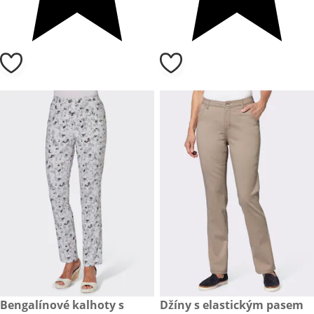
zlevněná cena: 449,- Kč, původní cena: 899,- Kč
Bengalínové kalhoty s
zlevněná cena: 449,- Kč, půvo
Džíny s elastickým pasem
- 50 %
- 50 %