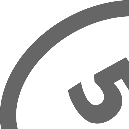
Přeskočit na hlavní obsah