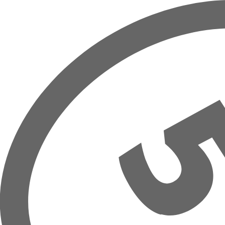
Přeskočit na hlavní obsah