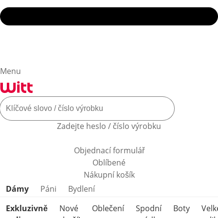
Menu
Zadejte heslo / číslo výrobku
Objednací formulář
Oblíbené
Nákupní košík
Přeskočit kategorie produktů
Dámy
Páni
Bydlení
Exkluzivně
Nové
Oblečení
Spodní
Boty
Velk