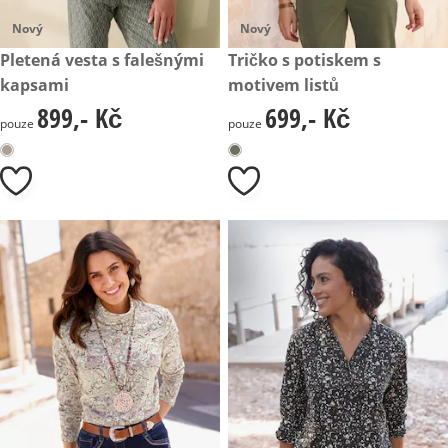
Nový
Nový
899,- Kč
Pletená vesta s falešnými
699,- Kč
Tričko s potiskem s
kapsami
motivem listů
899,- Kč
699,- Kč
899,- Kč
699,- Kč
pouze
pouze