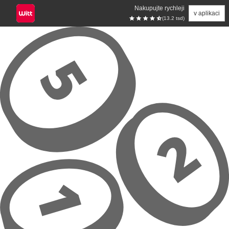
Nakupujte rychleji
v aplikaci
(13.2 tsd)
Přeskočit na hlavní obsah