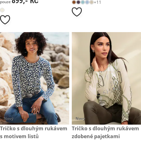
pouze
+11
Nový
Nový
999,- Kč
Tričko s dlouhým rukávem
1 199,- Kč
Tričko s dlouhým rukávem
s motivem listů
zdobené pajetkami