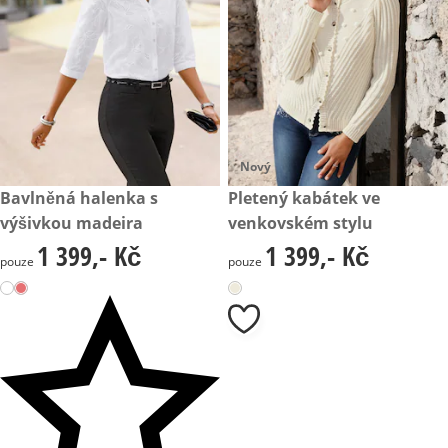
Nový
1 399,- Kč
Bavlněná halenka s
1 399,- Kč
Pletený kabátek ve
výšivkou madeira
venkovském stylu
1 399,- Kč
1 399,- Kč
1 399,- Kč
1 399,- Kč
pouze
pouze