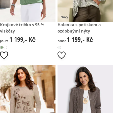
Nový
1 199,- Kč
Krajkové tričko s 95 %
1 199,- Kč
Halenka s potiskem a
viskózy
ozdobnými nýty
1 199,- Kč
1 199,- Kč
1 199,- Kč
1 199,- Kč
pouze
pouze