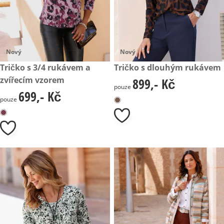
Nový
Nový
699,- Kč
Tričko s 3/4 rukávem a
899,- Kč
Tričko s dlouhým rukávem
zvířecím vzorem
899,- Kč
899,- Kč
pouze
699,- Kč
699,- Kč
pouze