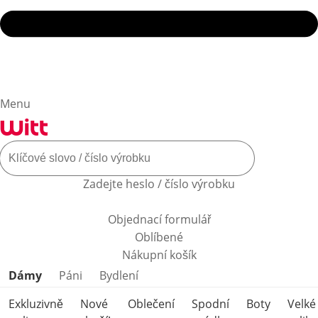
Menu
Zadejte heslo / číslo výrobku
Objednací formulář
Oblíbené
Nákupní košík
Přeskočit kategorie produktů
Dámy
Páni
Bydlení
Exkluzivně
Nové
Oblečení
Spodní
Boty
Velké