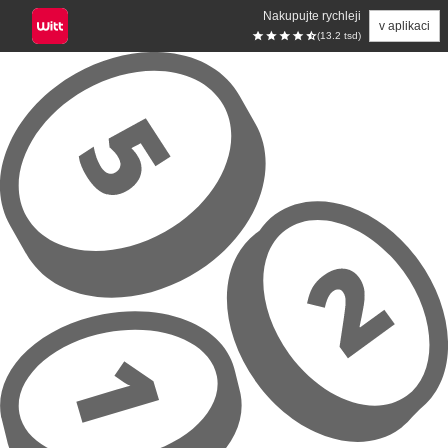
Nakupujte rychleji
v aplikaci
(13.2 tsd)
Přeskočit na hlavní obsah