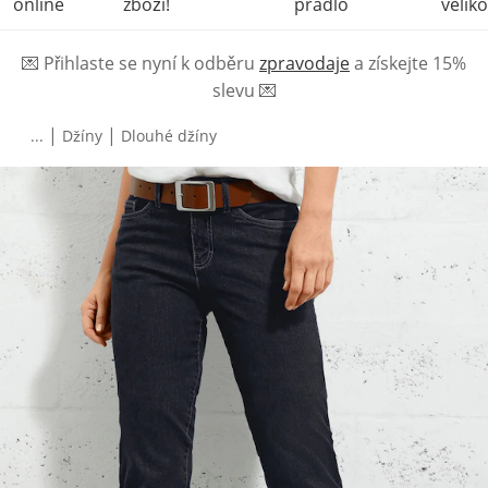
online
zboží!
prádlo
veliko
💌
Přihlaste se nyní k odběru
zpravodaje
a získejte 15%
slevu
💌
|
|
...
Džíny
Dlouhé džíny