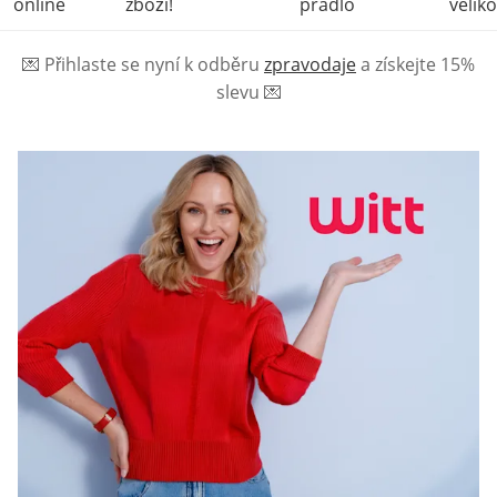
online
zboží!
prádlo
veliko
💌
Přihlaste se nyní k odběru
zpravodaje
a získejte 15%
slevu
💌