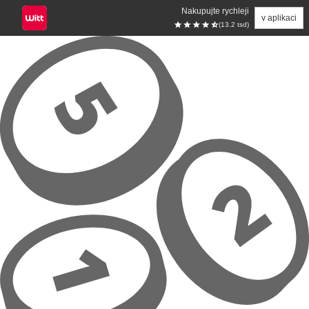
Nakupujte rychleji
v aplikaci
(13.2 tsd)
Přeskočit na hlavní obsah