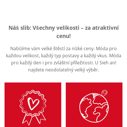
Náš slib: Všechny velikosti – za atraktivní
cenu!
Nabízíme vám velké štěstí za nízké ceny. Móda pro
každou velikost, každý typ postavy a každý vkus. Móda
pro každý den i pro zvláštní příležitosti. U Sieh an!
najdete neodolatelný velký výběr.