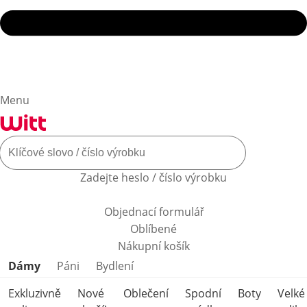
Menu
Zadejte heslo / číslo výrobku
Objednací formulář
Oblíbené
Nákupní košík
Přeskočit kategorie produktů
Dámy
Páni
Bydlení
Exkluzivně
Nové
Oblečení
Spodní
Boty
Velké