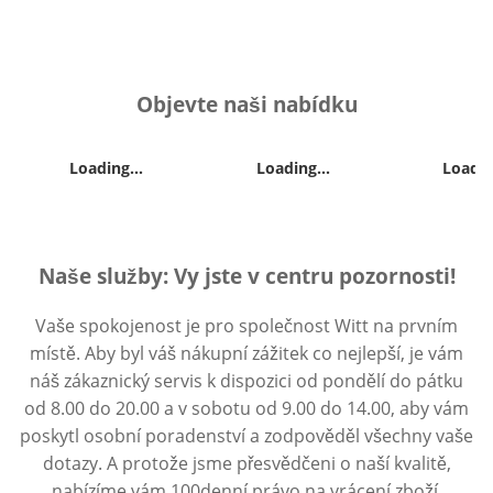
Objevte naši nabídku
Loading...
Loading...
Loadin
Naše služby: Vy jste v centru pozornosti!
Vaše spokojenost je pro společnost Witt na prvním
místě. Aby byl váš nákupní zážitek co nejlepší, je vám
náš zákaznický servis k dispozici od pondělí do pátku
od 8.00 do 20.00 a v sobotu od 9.00 do 14.00, aby vám
poskytl osobní poradenství a zodpověděl všechny vaše
dotazy. A protože jsme přesvědčeni o naší kvalitě,
nabízíme vám 100denní právo na vrácení zboží.