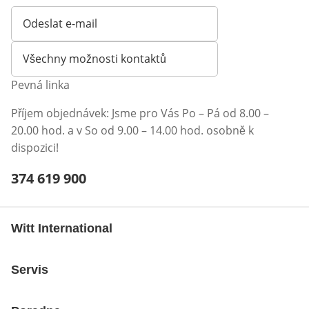
Odeslat e-mail
Otevírá e-mailového klienta
Všechny možnosti kontaktů
Pevná linka
Příjem objednávek: Jsme pro Vás Po – Pá od 8.00 –
20.00 hod. a v So od 9.00 – 14.00 hod. osobně k
dispozici!
Telefonní číslo:
374 619 900
Otevření klienta telefonu
Witt International
Servis