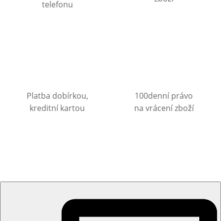
telefonu
Platba dobírkou,
100denní právo
kreditní kartou
na vrácení zboží