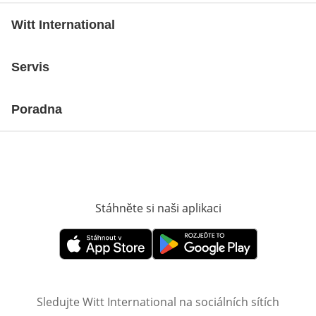
Witt International
Servis
Poradna
Stáhněte si naši aplikaci
Otevře v novém o
Otevře v novém okně
Otevře v novém okně
Sledujte Witt International na sociálních sítích