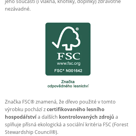
jeho součásti (i vlákna, knoflíky, doplňky) zdravotně
nezávadné.
Značka FSC® znamená, že dřevo použité v tomto
výrobku pochází z
certifikovaného lesního
hospodářství
a dalších
kontrolovaných zdrojů
a
splňuje přísná ekologická a sociální kritéria FSC (Forest
Stewardship Council®).