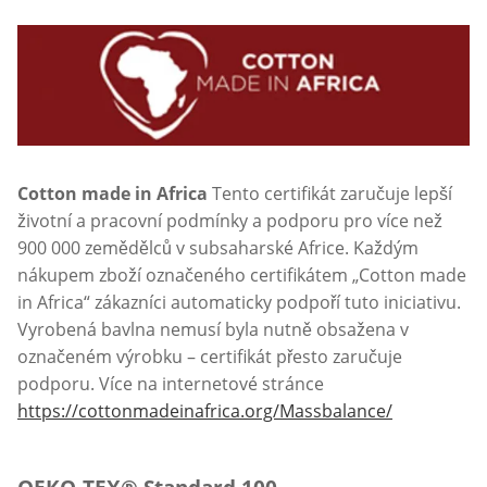
Cotton made in Africa
Tento certifikát zaručuje lepší
životní a pracovní podmínky a podporu pro více než
900 000 zemědělců v subsaharské Africe. Každým
nákupem zboží označeného certifikátem „Cotton made
in Africa“ zákazníci automaticky podpoří tuto iniciativu.
Vyrobená bavlna nemusí byla nutně obsažena v
označeném výrobku – certifikát přesto zaručuje
podporu. Více na internetové stránce
https://cottonmadeinafrica.org/Massbalance/