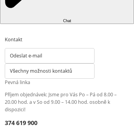
Chat
Kontakt
Odeslat e-mail
Otevírá e-mailového klienta
Všechny možnosti kontaktů
Pevná linka
Příjem objednávek: Jsme pro Vás Po – Pá od 8.00 –
20.00 hod. a v So od 9.00 – 14.00 hod. osobně k
dispozici!
Telefonní číslo:
374 619 900
Otevření klienta telefonu