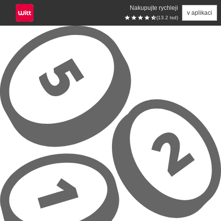
Nakupujte rychleji
v aplikaci
(13.2 tsd)
Přeskočit na hlavní obsah