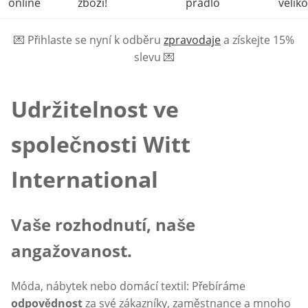
online
zboží!
prádlo
veliko
💌
Přihlaste se nyní k odběru
zpravodaje
a získejte 15%
slevu
💌
Udržitelnost ve
společnosti Witt
International
Vaše rozhodnutí, naše
angažovanost.
Móda, nábytek nebo domácí textil: Přebíráme
odpovědnost
za své zákazníky, zaměstnance a mnoho