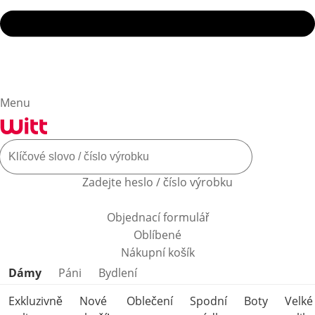
Menu
Zadejte heslo / číslo výrobku
Objednací formulář
Oblíbené
Nákupní košík
Přeskočit kategorie produktů
Dámy
Páni
Bydlení
Exkluzivně
Nové
Oblečení
Spodní
Boty
Velké