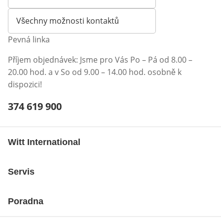
Otevírá e-mailového klienta
Všechny možnosti kontaktů
Pevná linka
Příjem objednávek: Jsme pro Vás Po – Pá od 8.00 –
20.00 hod. a v So od 9.00 – 14.00 hod. osobně k
dispozici!
Telefonní číslo:
374 619 900
Otevření klienta telefonu
Witt International
Servis
Poradna