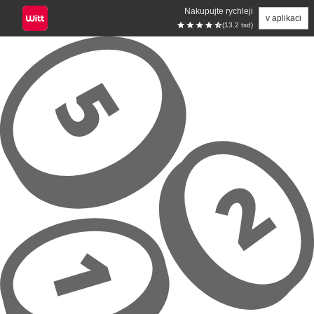
Nakupujte rychleji
v aplikaci
(13.2 tsd)
Přeskočit na hlavní obsah