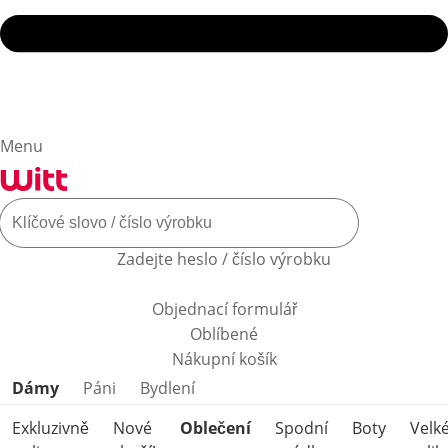
Menu
Zadejte heslo / číslo výrobku
Objednací formulář
Oblíbené
Nákupní košík
Přeskočit kategorie produktů
Dámy
Páni
Bydlení
Exkluzivně
Nové
Oblečení
Spodní
Boty
Velk