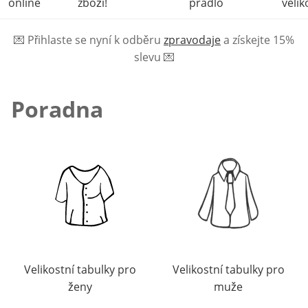
online
zboží!
prádlo
velik
💌
Přihlaste se nyní k odběru
zpravodaje
a získejte 15%
slevu
💌
Poradna
Velikostní tabulky pro
Velikostní tabulky pro
ženy
muže