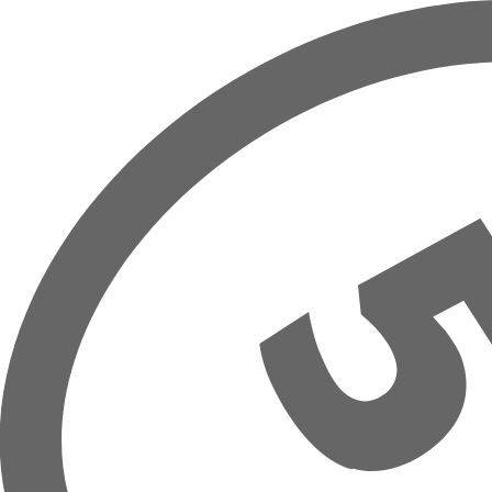
Přeskočit na hlavní obsah