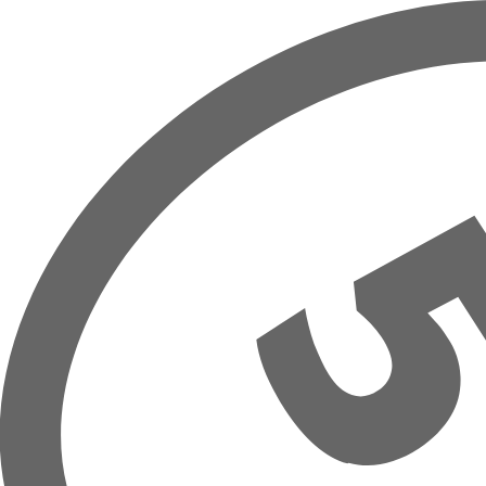
Přeskočit na hlavní obsah