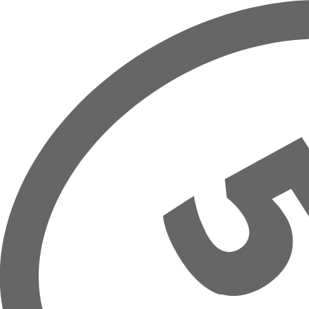
Přeskočit na hlavní obsah