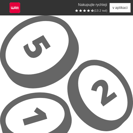
Nakupujte rychleji
v aplikaci
(13.2 tsd)
Přeskočit na hlavní obsah