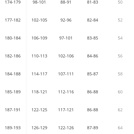
174-179
98-101
88-91
81-83
50
177-182
102-105
92-96
82-84
52
180-184
106-109
97-101
83-85
54
182-186
110-113
102-106
84-86
56
184-188
114-117
107-111
85-87
58
185-189
118-121
112-116
86-88
60
187-191
122-125
117-121
86-88
62
189-193
126-129
122-126
87-89
64