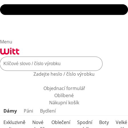
Menu
Zadejte heslo / číslo výrobku
Objednací formulář
Oblíbené
Nákupní košík
Přeskočit kategorie produktů
Dámy
Páni
Bydlení
Exkluzivně
Nové
Oblečení
Spodní
Boty
Velké