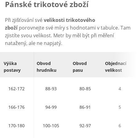
Pánské trikotové zboží
Při zjišťování své
velikosti trikotového
zboží
porovnejte své míry s hodnotami v tabulce. Tam
zjistíte svou velikost. Metr by měl být při měření
natažený, ale ne napjatý.
Výška
Obvod
Obvod
Objednací
postavy
hrudníku
pasu
velikost
162-172
88-93
80-85
4
166-176
94-99
86-91
5
170-180
100-105
92-97
6