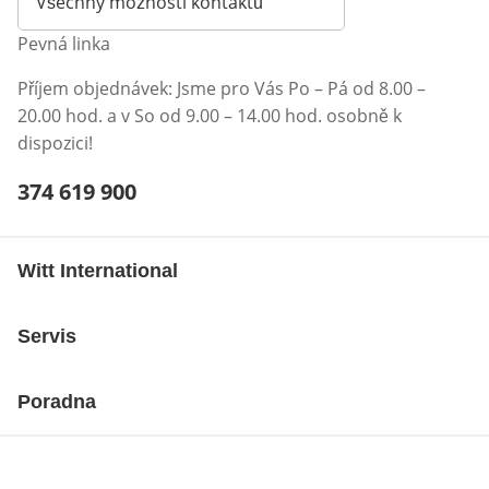
Všechny možnosti kontaktů
Pevná linka
Příjem objednávek: Jsme pro Vás Po – Pá od 8.00 –
20.00 hod. a v So od 9.00 – 14.00 hod. osobně k
dispozici!
Telefonní číslo:
374 619 900
Otevření klienta telefonu
Witt International
Servis
Poradna