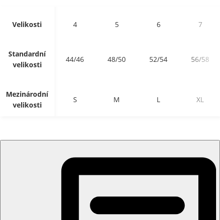
Velikosti
4
5
6
7
Standardní
44/46
48/50
52/54
56/58
velikosti
Mezinárodní
S
M
L
XL
velikosti