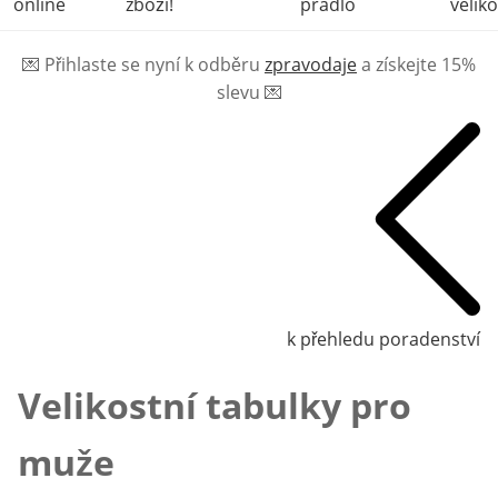
online
zboží!
prádlo
veliko
💌
Přihlaste se nyní k odběru
zpravodaje
a získejte 15%
slevu
💌
k přehledu poradenství
Velikostní tabulky pro
muže