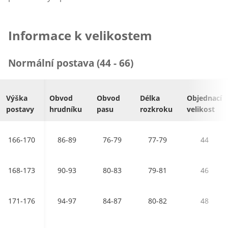
Informace k velikostem
Normální postava (44 - 66)
Výška
Obvod
Obvod
Délka
Objednací
postavy
hrudníku
pasu
rozkroku
velikost
166-170
86-89
76-79
77-79
44
168-173
90-93
80-83
79-81
46
171-176
94-97
84-87
80-82
48