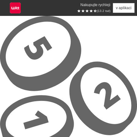
Nakupujte rychleji
v aplikaci
(13.2 tsd)
Přeskočit na hlavní obsah