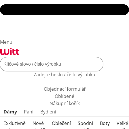
Menu
Zadejte heslo / číslo výrobku
Objednací formulář
Oblíbené
Nákupní košík
Přeskočit kategorie produktů
Dámy
Páni
Bydlení
Exkluzivně
Nové
Oblečení
Spodní
Boty
Velké