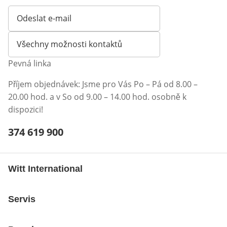
Odeslat e-mail
Otevírá e-mailového klienta
Všechny možnosti kontaktů
Pevná linka
Příjem objednávek: Jsme pro Vás Po – Pá od 8.00 –
20.00 hod. a v So od 9.00 – 14.00 hod. osobně k
dispozici!
Telefonní číslo:
374 619 900
Otevření klienta telefonu
Witt International
Servis