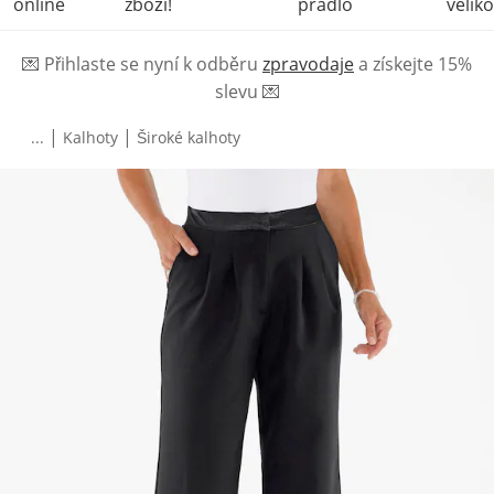
online
zboží!
prádlo
veliko
💌
Přihlaste se nyní k odběru
zpravodaje
a získejte 15%
slevu
💌
|
|
...
Kalhoty
Široké kalhoty