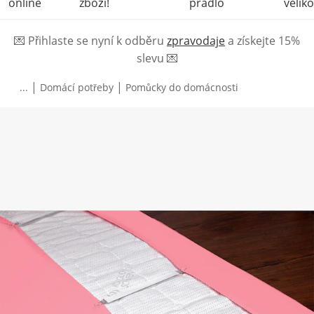
online
zboží!
prádlo
veliko
💌
Přihlaste se nyní k odběru
zpravodaje
a získejte 15%
slevu
💌
|
|
...
Domácí potřeby
Pomůcky do domácnosti