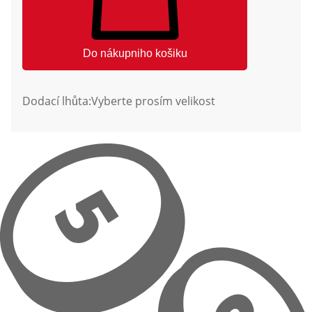
Do nákupniho košiku
Dodací lhůta:
Vyberte prosím velikost