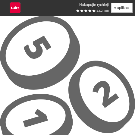
Nakupujte rychleji
v aplikaci
(13.2 tsd)
Přeskočit na hlavní obsah