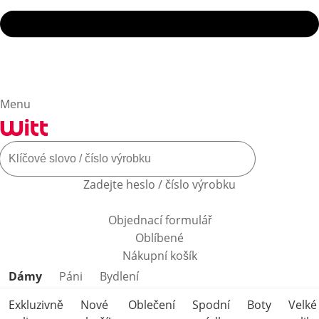
Menu
Zadejte heslo / číslo výrobku
Objednací formulář
Oblíbené
Nákupní košík
Přeskočit kategorie produktů
Dámy
Páni
Bydlení
Exkluzivně
Nové
Oblečení
Spodní
Boty
Velké