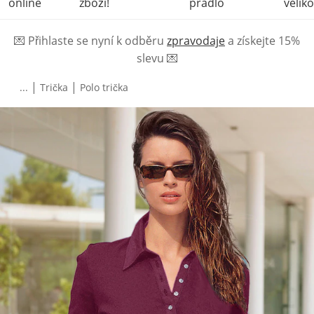
online
zboží!
prádlo
veliko
💌
Přihlaste se nyní k odběru
zpravodaje
a získejte 15%
slevu
💌
|
|
...
Trička
Polo trička