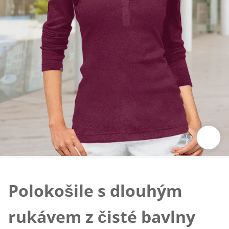
Klepnutím obrázek zvětšíte
Polokošile s dlouhým
rukávem z čisté bavlny