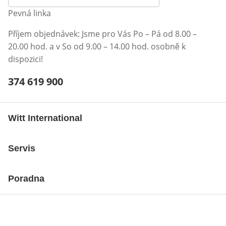
Pevná linka
Příjem objednávek: Jsme pro Vás Po – Pá od 8.00 –
20.00 hod. a v So od 9.00 – 14.00 hod. osobně k
dispozici!
Telefonní číslo:
374 619 900
Otevření klienta telefonu
Witt International
Servis
Poradna