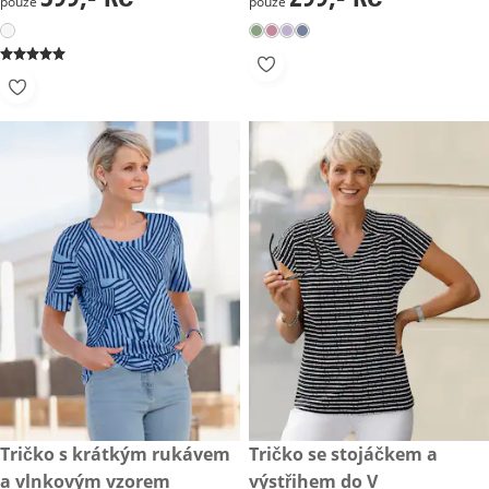
pouze
pouze
zlevněná cena: 179,- Kč, původní cena: 299,- Kč
Tričko s krátkým rukávem
zlevněná cena: 249,- Kč, půvo
Tričko se stojáčkem a
- 40 %
- 28 %
a vlnkovým vzorem
výstřihem do V