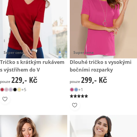
Super cena
Super cena
229,- Kč
Tričko s krátkým rukávem
299,- Kč
Dlouhé tričko s vysokými
s výstřihem do V
bočními rozparky
229,- Kč
299,- Kč
229,- Kč
299,- Kč
pouze
pouze
+5
+1