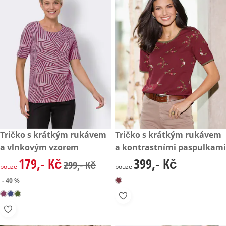
zlevněná cena: 179,- Kč, původní cena: 299,- Kč
Tričko s krátkým rukávem
399,- Kč
Tričko s krátkým rukávem
- 40 %
a vlnkovým vzorem
a kontrastními paspulkami
179,- Kč
399,- Kč
zlevněná cena: 179,- Kč, původní cena: 299,- Kč
399,- Kč
299,- Kč
pouze
pouze
- 40 %