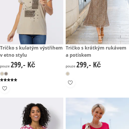
299,- Kč
Tričko s kulatým výstřihem
299,- Kč
Tričko s krátkým rukávem
v etno stylu
a potiskem
299,- Kč
299,- Kč
299,- Kč
299,- Kč
pouze
pouze