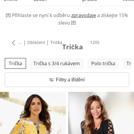
💌
Přihlaste se nyní k odběru
zpravodaje
a získejte 15%
slevu
💌
|
|
...
Oblečení
Trička
produktů
1205
Trička
Přeskočit další kategorie
Trička
Trička s 3/4 rukávem
Polo trička
Tri
Filtry a třídění