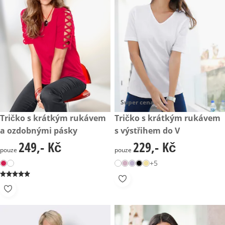
Super cena
249,- Kč
Tričko s krátkým rukávem
229,- Kč
Tričko s krátkým rukávem
a ozdobnými pásky
s výstřihem do V
249,- Kč
229,- Kč
249,- Kč
229,- Kč
pouze
pouze
+5