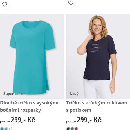
Super cena
Nový
299,- Kč
Dlouhé tričko s vysokými
299,- Kč
Tričko s krátkým rukávem
bočními rozparky
s potiskem
299,- Kč
299,- Kč
299,- Kč
299,- Kč
pouze
pouze
+1