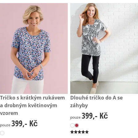
399,- Kč
Tričko s krátkým rukávem
399,- Kč
Dlouhé tričko do A se
a drobným květinovým
záhyby
vzorem
399,- Kč
399,- Kč
pouze
399,- Kč
399,- Kč
pouze