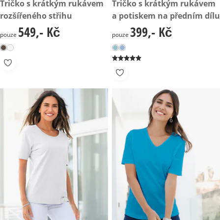
549,- Kč
Tričko s krátkým rukávem
399,- Kč
Tričko s krátkým rukávem
rozšířeného střihu
a potiskem na předním dílu
549,- Kč
399,- Kč
549,- Kč
399,- Kč
pouze
pouze