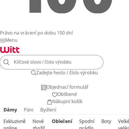
Právo na vrácení po dobu 100 dní
Menu
Zadejte heslo / číslo výrobku
Objednací formulář
Oblíbené
Nákupní košík
Přeskočit kategorie produktů
Dámy
Páni
Bydlení
Exkluzivně
Nové
Oblečení
Spodní
Boty
Velk
online
zboží!
prádlo
velik