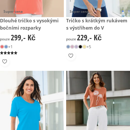
Super cena
Super cena
299,- Kč
Dlouhé tričko s vysokými
229,- Kč
Tričko s krátkým rukávem
bočními rozparky
s výstřihem do V
299,- Kč
229,- Kč
299,- Kč
229,- Kč
pouze
pouze
+1
+5