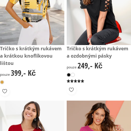
399,- Kč
Tričko s krátkým rukávem
249,- Kč
Tričko s krátkým rukávem
a krátkou knoflíkovou
a ozdobnými pásky
lištou
249,- Kč
249,- Kč
pouze
399,- Kč
399,- Kč
pouze