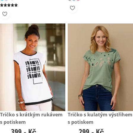
299,- Kč
Tričko s kulatým výstřihem
399,- Kč
Tričko s krátkým rukávem
s potiskem
s potiskem
299,- Kč
399,- Kč
299,- Kč
399,- Kč