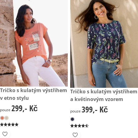
299,- Kč
Tričko s kulatým výstřihem
399,- Kč
Tričko s kulatým výstřihem
v etno stylu
a květinovým vzorem
299,- Kč
299,- Kč
399,- Kč
399,- Kč
pouze
pouze