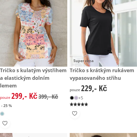
Super cena
zlevněná cena: 299,- Kč, původní cena: 399,- Kč
Tričko s kulatým výstřihem
229,- Kč
Tričko s krátkým rukávem
- 25 %
a elastickým dolním
vypasovaného střihu
lemem
229,- Kč
229,- Kč
pouze
299,- Kč
zlevněná cena: 299,- Kč, původní cena: 399,- Kč
399,- Kč
pouze
+5
- 25 %