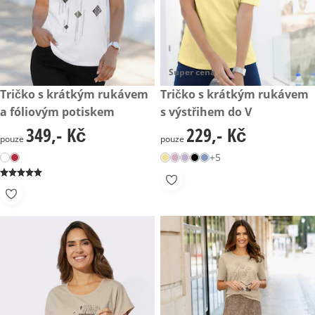
Super cena
349,- Kč
Tričko s krátkým rukávem
229,- Kč
Tričko s krátkým rukávem
a fóliovým potiskem
s výstřihem do V
349,- Kč
229,- Kč
349,- Kč
229,- Kč
pouze
pouze
+5