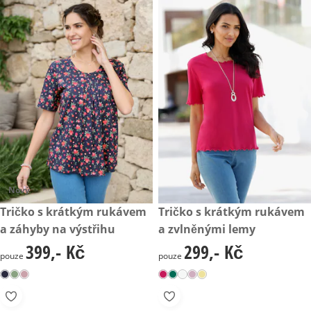
Nový
399,- Kč
Tričko s krátkým rukávem
299,- Kč
Tričko s krátkým rukávem
a záhyby na výstřihu
a zvlněnými lemy
399,- Kč
299,- Kč
399,- Kč
299,- Kč
pouze
pouze