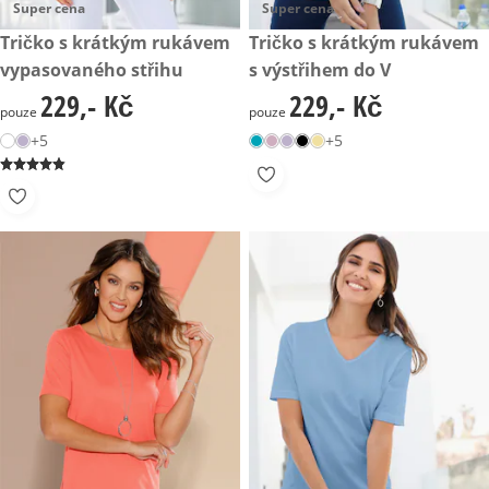
Super cena
Super cena
229,- Kč
Tričko s krátkým rukávem
229,- Kč
Tričko s krátkým rukávem
vypasovaného střihu
s výstřihem do V
229,- Kč
229,- Kč
229,- Kč
229,- Kč
pouze
pouze
+5
+5