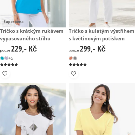
Super cena
229,- Kč
Tričko s krátkým rukávem
299,- Kč
Tričko s kulatým výstřihem
vypasovaného střihu
s květinovým potiskem
229,- Kč
299,- Kč
229,- Kč
299,- Kč
pouze
pouze
+5