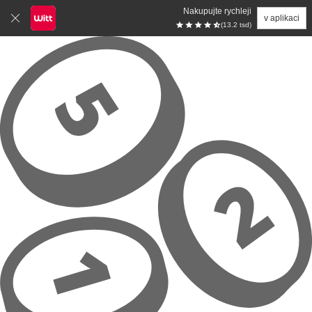
Nakupujte rychleji
v aplikaci
(13.2 tsd)
Přeskočit na hlavní obsah