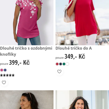
399,- Kč
Dlouhé tričko s ozdobnými
349,- Kč
Dlouhé tričko do A
knoflíky
349,- Kč
349,- Kč
pouze
399,- Kč
399,- Kč
pouze