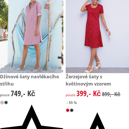
749,- Kč
Džínové šaty navlékacího
zlevněná cena: 399,- Kč, půvo
Žerzejové šaty s
- 55 %
střihu
květinovým vzorem
749,- Kč
399,- Kč
749,- Kč
zlevněná cena: 399,- Kč, půvo
899,- Kč
pouze
pouze
- 55 %