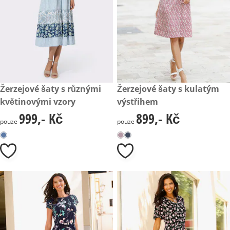
999,- Kč
Žerzejové šaty s různými
899,- Kč
Žerzejové šaty s kulatým
květinovými vzory
výstřihem
999,- Kč
899,- Kč
999,- Kč
899,- Kč
pouze
pouze