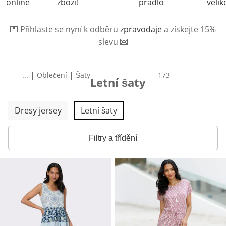
online
zboží!
prádlo
velik
💌
Přihlaste se nyní k odběru
zpravodaje
a získejte 15%
slevu
💌
|
|
...
Oblečení
Šaty
produktů
173
Letní šaty
Přeskočit další kategorie
Dresy jersey
Letní šaty
Filtry a třídění