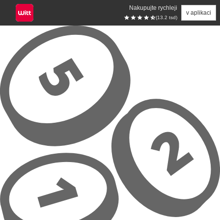
Nakupujte rychleji
v aplikaci
(13.2 tsd)
Přeskočit na hlavní obsah