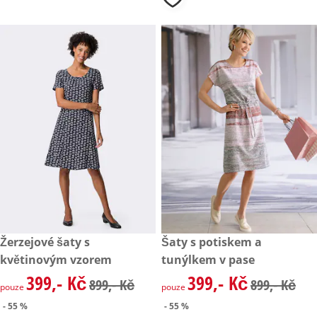
zlevněná cena: 399,- Kč, původní cena: 899,- Kč
Žerzejové šaty s
zlevněná cena: 399,- Kč, půvo
Šaty s potiskem a
- 55 %
- 55 %
květinovým vzorem
tunýlkem v pase
399,- Kč
399,- Kč
zlevněná cena: 399,- Kč, původní cena: 899,- Kč
zlevněná cena: 399,- Kč, půvo
899,- Kč
899,- Kč
pouze
pouze
- 55 %
- 55 %