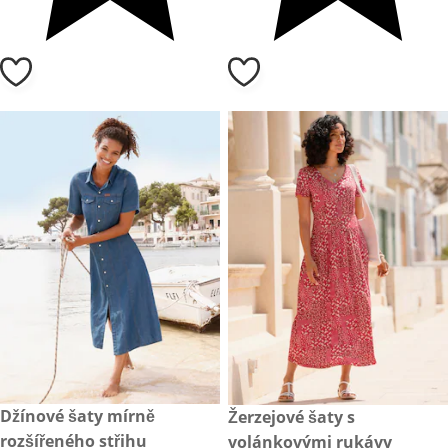
1 899,- Kč
Džínové šaty mírně
999,- Kč
Žerzejové šaty s
rozšířeného střihu
volánkovými rukávy