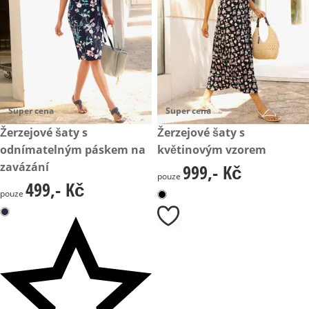
Super cena
Super cena
499,- Kč
Žerzejové šaty s
999,- Kč
Žerzejové šaty s
odnímatelným páskem na
květinovým vzorem
zavázání
999,- Kč
999,- Kč
pouze
499,- Kč
499,- Kč
pouze