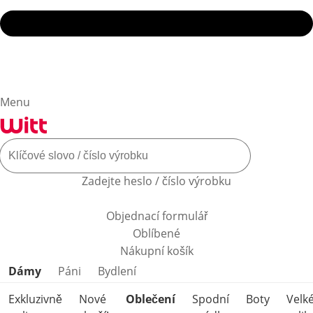
Menu
Zadejte heslo / číslo výrobku
Objednací formulář
Oblíbené
Nákupní košík
Přeskočit kategorie produktů
Dámy
Páni
Bydlení
Exkluzivně
Nové
Oblečení
Spodní
Boty
Velk