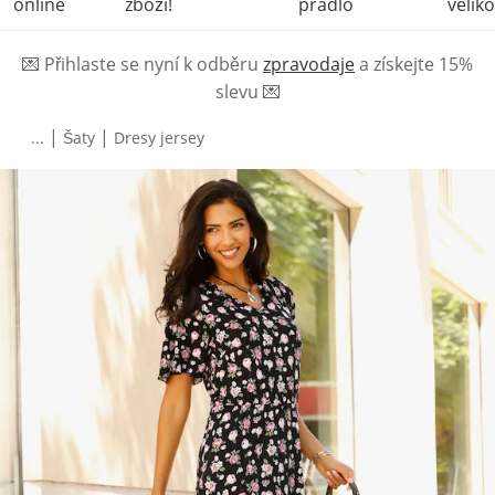
online
zboží!
prádlo
veliko
💌
Přihlaste se nyní k odběru
zpravodaje
a získejte 15%
slevu
💌
|
|
...
Šaty
Dresy jersey