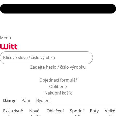
Menu
Zadejte heslo / číslo výrobku
Objednací formulář
Oblíbené
Nákupní košík
Přeskočit kategorie produktů
Dámy
Páni
Bydlení
Exkluzivně
Nové
Oblečení
Spodní
Boty
Velké