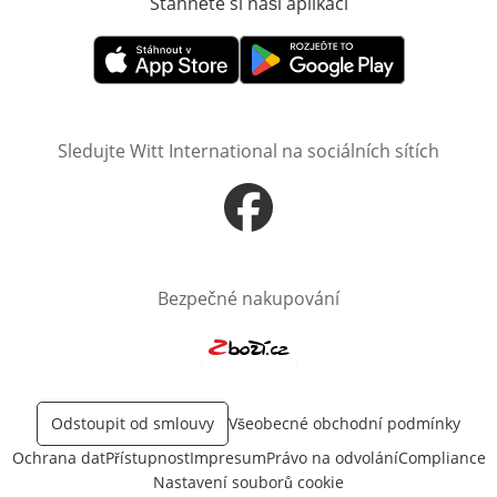
Stáhněte si naši aplikaci
Otevře v novém o
Otevře v novém okně
Otevře v novém okně
Sledujte Witt International na sociálních sítích
Otevře v novém okně
Bezpečné nakupování
Otevře v novém okně
Odstoupit od smlouvy
Všeobecné obchodní podmínky
Ochrana dat
Přístupnost
Impresum
Právo na odvolání
Compliance
Nastavení souborů cookie