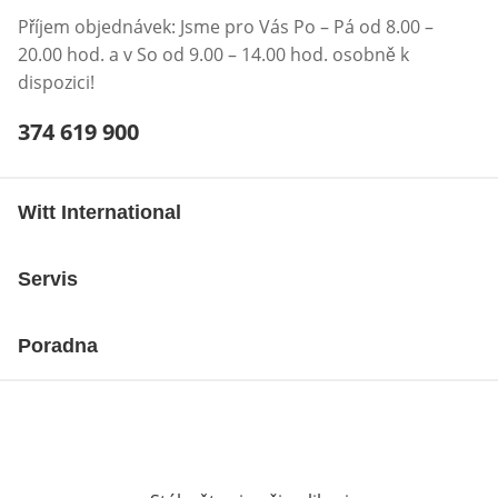
Příjem objednávek: Jsme pro Vás Po – Pá od 8.00 –
20.00 hod. a v So od 9.00 – 14.00 hod. osobně k
dispozici!
Telefonní číslo:
374 619 900
Otevření klienta telefonu
Witt International
Servis
Poradna