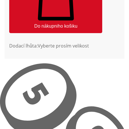
Do nákupniho košiku
Dodací lhůta:
Vyberte prosím velikost