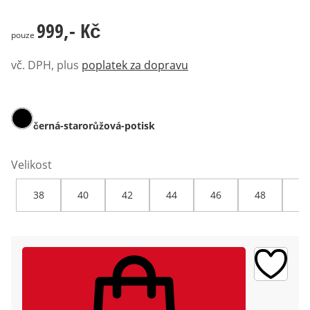
999,- Kč
999,- Kč
pouze
vč. DPH, plus
poplatek za dopravu
černá-starorůžová-potisk
Velikost
38
40
42
44
46
48
50