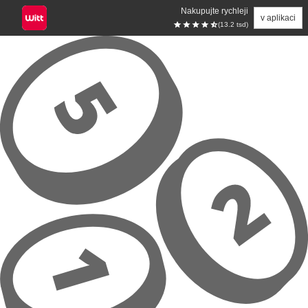
Nakupujte rychleji
v aplikaci
(13.2 tsd)
Přeskočit na hlavní obsah