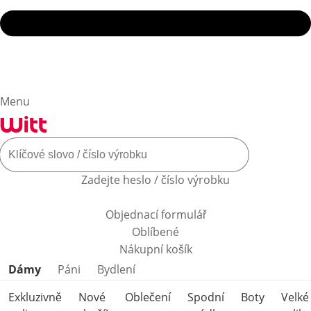
Menu
Zadejte heslo / číslo výrobku
Objednací formulář
Oblíbené
Nákupní košík
Přeskočit kategorie produktů
Dámy
Páni
Bydlení
Exkluzivně
Nové
Oblečení
Spodní
Boty
Velké