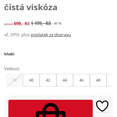
čistá viskóza
zlevněná cena: 699,- Kč, původní cena: 1 199,- Kč
1 199,- Kč
699,- Kč
- 41 %
pouze
vč. DPH, plus
poplatek za dopravu
khaki
Velikost
38
40
42
44
46
48
50