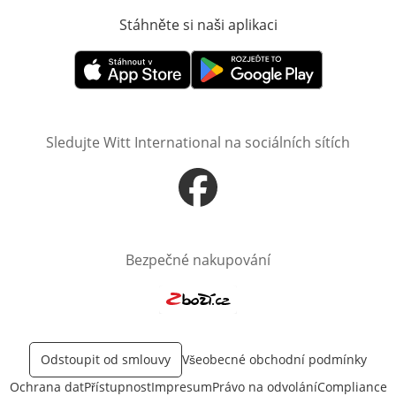
Stáhněte si naši aplikaci
Otevře v novém o
Otevře v novém okně
Otevře v novém okně
Sledujte Witt International na sociálních sítích
Otevře v novém okně
Bezpečné nakupování
Otevře v novém okně
Odstoupit od smlouvy
Všeobecné obchodní podmínky
Ochrana dat
Přístupnost
Impresum
Právo na odvolání
Compliance