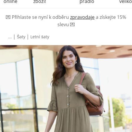
online
zboží!
prádlo
veliko
💌
Přihlaste se nyní k odběru
zpravodaje
a získejte 15%
slevu
💌
|
|
...
Šaty
Letní šaty