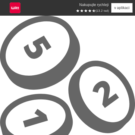
Nakupujte rychleji
v aplikaci
(13.2 tsd)
Přeskočit na hlavní obsah