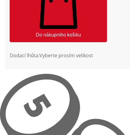
Do nákupniho košiku
Dodací lhůta:
Vyberte prosím velikost