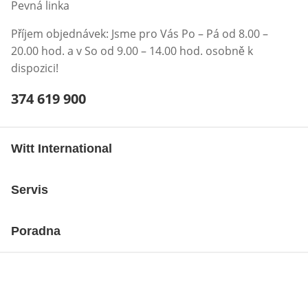
Pevná linka
Příjem objednávek: Jsme pro Vás Po – Pá od 8.00 –
20.00 hod. a v So od 9.00 – 14.00 hod. osobně k
dispozici!
Telefonní číslo:
374 619 900
Otevření klienta telefonu
Witt International
Servis
Poradna