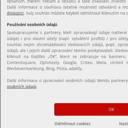
obsahům, měření reklam a obsahu a také získávání znalostí o
Další informace o souhlasu (včetně možností odvolání) a m
dispozici
. Svůj souhlas můžete kdykoli odmítnout kliknutím na
Používání osobních údajů
Spolupracujeme s partnery, kteří zpracovávají údaje načtené
údaje) i pro vlastní účely (např. vytváření profilů) / pro úče
souhlas nejen shromažďování sledovacích údajů, popř. zpro
údajů, ale i jejich další zpracování těmito poskytovateli. Sle
kliknutí na tlačítko „OK“, které se zobrazuje na banneru. 
Contentsquare, Optimzely, Google, Criteo, Meta, United In
Werbevermarktung, Bing, Plista, adality.
Další informace o zpracování osobních údajů těmito partner
osobních údajů
.
OK
Odmítnout cookies
Nast