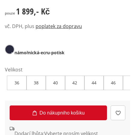
1 899,- Kč
1 899,- Kč
pouze
vč. DPH, plus
poplatek za dopravu
námořnická-ecru-potisk
Velikost
36
38
40
42
44
46
48
Do nákupniho košiku
Dodací lhůta:
Vyberte prosím velikost