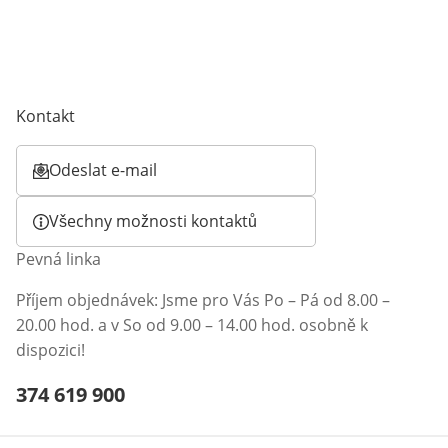
Kontakt
Odeslat e-mail
Otevírá e-mailového klienta
Všechny možnosti kontaktů
Pevná linka
Příjem objednávek: Jsme pro Vás Po – Pá od 8.00 –
20.00 hod. a v So od 9.00 – 14.00 hod. osobně k
dispozici!
Telefonní číslo:
374 619 900
Otevření klienta telefonu