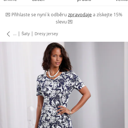
💌
Přihlaste se nyní k odběru
zpravodaje
a získejte 15%
slevu
💌
|
|
...
Šaty
Dresy jersey