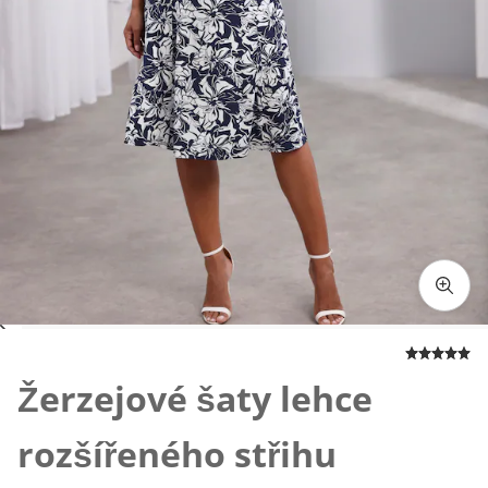
Klepnutím obrázek zvětšíte
Žerzejové šaty lehce
rozšířeného střihu