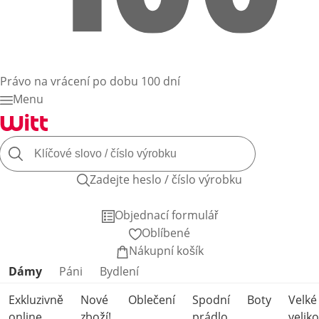
Právo na vrácení po dobu 100 dní
Menu
Zadejte heslo / číslo výrobku
Objednací formulář
Oblíbené
Nákupní košík
Přeskočit kategorie produktů
Dámy
Páni
Bydlení
Exkluzivně
Nové
Oblečení
Spodní
Boty
Velké
online
zboží!
prádlo
veliko