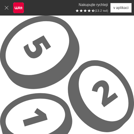
Nakupujte rychleji
v aplikaci
(13.2 tsd)
Přeskočit na hlavní obsah