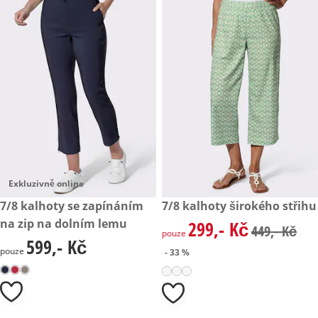
Exkluzivně online
599,- Kč
7/8 kalhoty se zapínáním
zlevněná cena: 299,- Kč, půvo
7/8 kalhoty širokého střihu
- 33 %
na zip na dolním lemu
299,- Kč
zlevněná cena: 299,- Kč, půvo
449,- Kč
pouze
599,- Kč
599,- Kč
pouze
- 33 %