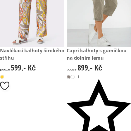
599,- Kč
Navlékací kalhoty širokého
899,- Kč
Capri kalhoty s gumičkou
střihu
na dolním lemu
599,- Kč
899,- Kč
599,- Kč
899,- Kč
pouze
pouze
+1