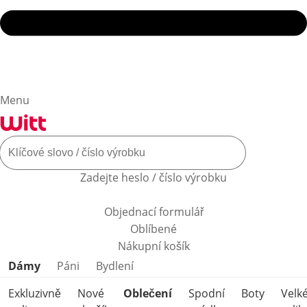
Menu
Zadejte heslo / číslo výrobku
Objednací formulář
Oblíbené
Nákupní košík
Přeskočit kategorie produktů
Dámy
Páni
Bydlení
Exkluzivně
Nové
Oblečení
Spodní
Boty
Velk