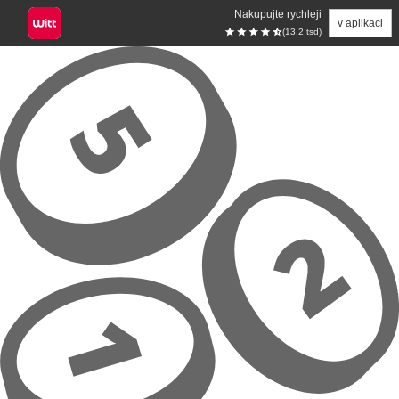
Nakupujte rychleji
v aplikaci
(13.2 tsd)
Přeskočit na hlavní obsah