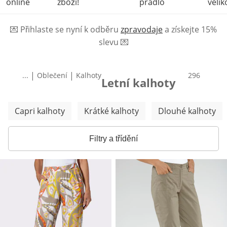
online
zboží!
prádlo
velik
💌
Přihlaste se nyní k odběru
zpravodaje
a získejte 15%
slevu
💌
|
|
...
Oblečení
Kalhoty
produktů
296
Letní kalhoty
Přeskočit další kategorie
Capri kalhoty
Krátké kalhoty
Dlouhé kalhoty
Filtry a třídění