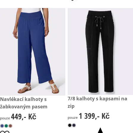
1 399,- Kč
7/8 kalhoty s kapsami na
449,- Kč
Navlékací kalhoty s
zip
žabkovaným pasem
1 399,- Kč
449,- Kč
1 399,- Kč
449,- Kč
pouze
pouze