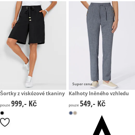
Super cena
999,- Kč
Šortky z viskózové tkaniny
549,- Kč
Kalhoty lněného vzhledu
999,- Kč
549,- Kč
999,- Kč
549,- Kč
pouze
pouze