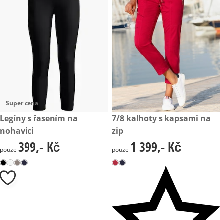
Super cena
399,- Kč
Legíny s řasením na
1 399,- Kč
7/8 kalhoty s kapsami na
nohavici
zip
399,- Kč
1 399,- Kč
399,- Kč
1 399,- Kč
pouze
pouze