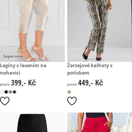
Super cena
399,- Kč
Legíny s řasením na
449,- Kč
Žerzejové kalhoty s
nohavici
potiskem
399,- Kč
449,- Kč
399,- Kč
449,- Kč
pouze
pouze