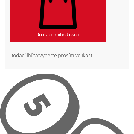
Do nákupniho košiku
Dodací lhůta:
Vyberte prosím velikost