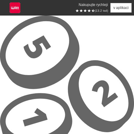
Nakupujte rychleji
v aplikaci
(13.2 tsd)
Přeskočit na hlavní obsah