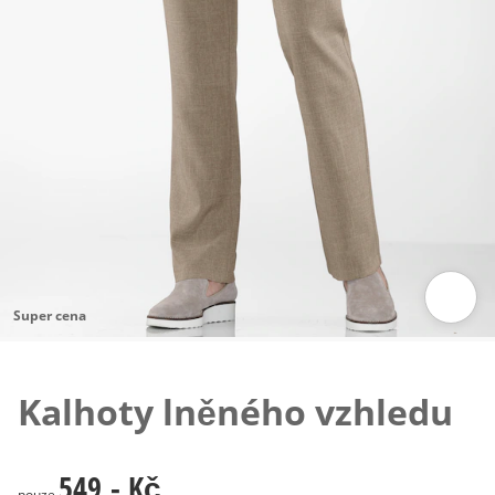
Super cena
Klepnutím obrázek zvětšíte
Kalhoty lněného vzhledu
549,- Kč
549,- Kč
pouze