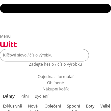
Menu
Zadejte heslo / číslo výrobku
Objednací formulář
Oblíbené
Nákupní košík
Přeskočit kategorie produktů
Dámy
Páni
Bydlení
Exkluzivně
Nové
Oblečení
Spodní
Boty
Velké