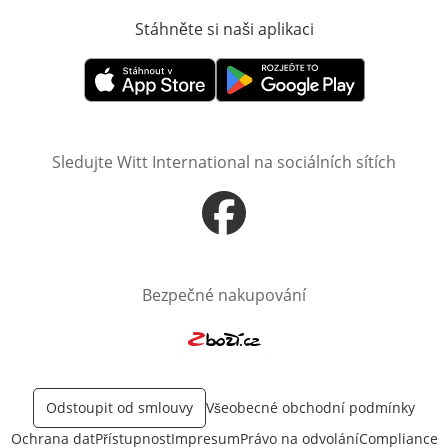
Stáhněte si naši aplikaci
Otevře v novém o
Otevře v novém okně
Otevře v novém okně
Sledujte Witt International na sociálních sítích
Otevře v novém okně
Bezpečné nakupování
Otevře v novém okně
Odstoupit od smlouvy
Všeobecné obchodní podmínky
Ochrana dat
Přístupnost
Impresum
Právo na odvolání
Compliance