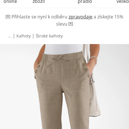
online
zboží!
prádlo
veliko
💌
Přihlaste se nyní k odběru
zpravodaje
a získejte 15%
slevu
💌
|
|
...
Kalhoty
Široké kalhoty