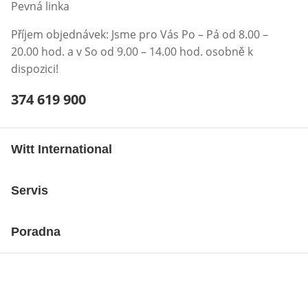
Pevná linka
Příjem objednávek: Jsme pro Vás Po – Pá od 8.00 –
20.00 hod. a v So od 9.00 – 14.00 hod. osobně k
dispozici!
Telefonní číslo:
374 619 900
Otevření klienta telefonu
Witt International
Servis
Poradna