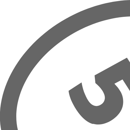
Přeskočit na hlavní obsah