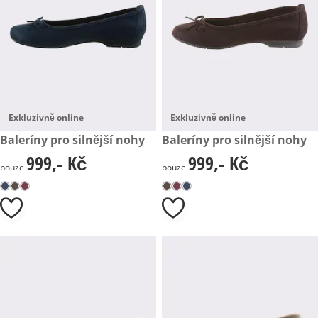
Exkluzivně online
Exkluzivně online
999,- Kč
Baleríny pro silnější nohy
999,- Kč
Baleríny pro silnější nohy
999,- Kč
999,- Kč
999,- Kč
999,- Kč
pouze
pouze