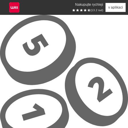
Nakupujte rychleji
v aplikaci
(13.2 tsd)
Přeskočit na hlavní obsah