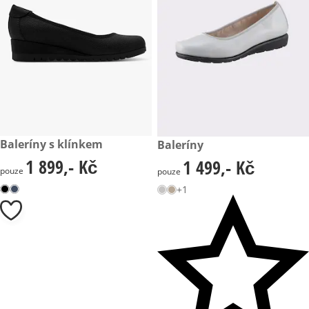
1 899,- Kč
Baleríny s klínkem
1 499,- Kč
Baleríny
1 899,- Kč
1 499,- Kč
1 899,- Kč
1 499,- Kč
pouze
pouze
+1