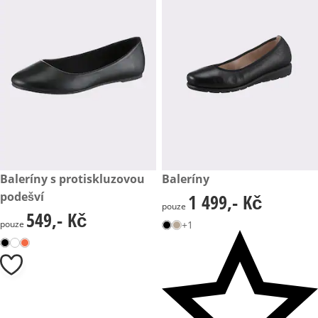
549,- Kč
Baleríny s protiskluzovou
1 499,- Kč
Baleríny
podešví
1 499,- Kč
1 499,- Kč
pouze
549,- Kč
549,- Kč
pouze
+1