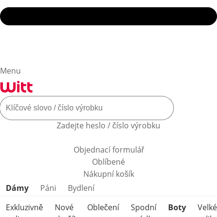
Menu
Zadejte heslo / číslo výrobku
Objednací formulář
Oblíbené
Nákupní košík
Přeskočit kategorie produktů
Dámy
Páni
Bydlení
Exkluzivně
Nové
Oblečení
Spodní
Boty
Velké