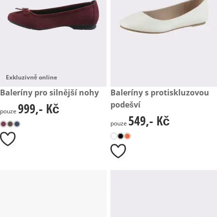
Exkluzivně online
999,- Kč
Baleríny pro silnější nohy
549,- Kč
Baleríny s protiskluzovou
podešví
999,- Kč
999,- Kč
pouze
549,- Kč
549,- Kč
pouze