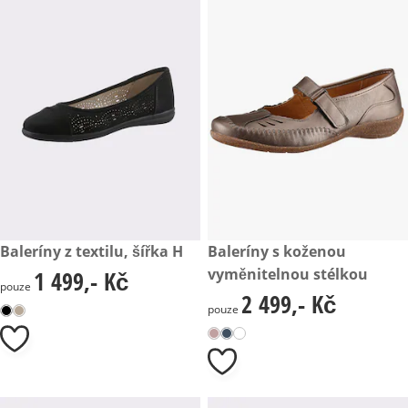
1 499,- Kč
Baleríny z textilu, šířka H
2 499,- Kč
Baleríny s koženou
vyměnitelnou stélkou
1 499,- Kč
1 499,- Kč
pouze
2 499,- Kč
2 499,- Kč
pouze