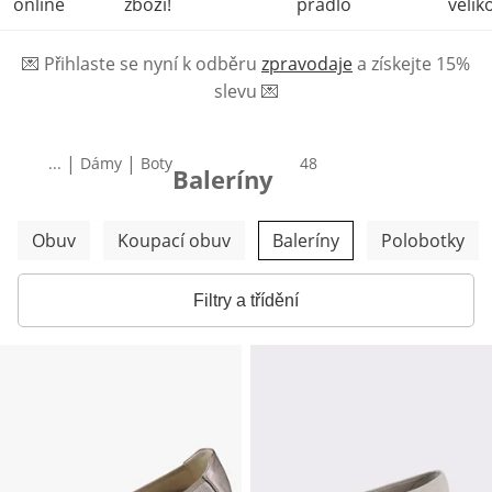
online
zboží!
prádlo
velik
💌
Přihlaste se nyní k odběru
zpravodaje
a získejte 15%
slevu
💌
|
|
...
Dámy
Boty
produktů
48
Baleríny
Přeskočit další kategorie
Obuv
Koupací obuv
Baleríny
Polobotky
Filtry a třídění