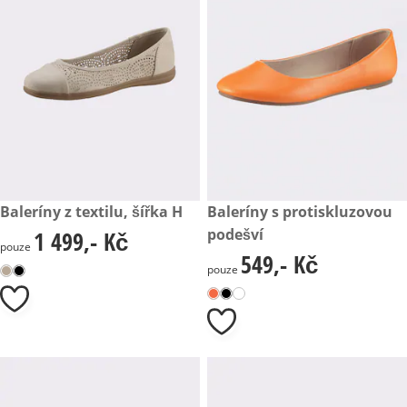
1 499,- Kč
Baleríny z textilu, šířka H
549,- Kč
Baleríny s protiskluzovou
podešví
1 499,- Kč
1 499,- Kč
pouze
549,- Kč
549,- Kč
pouze