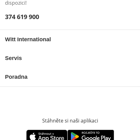
dispozici!
Telefonní číslo:
374 619 900
Otevření klienta telefonu
Witt International
Servis
Poradna
Stáhněte si naši aplikaci
Otevře v novém o