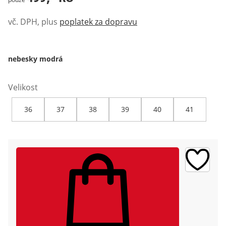
vč. DPH, plus
poplatek za dopravu
nebesky modrá
Velikost
36
37
38
39
40
41