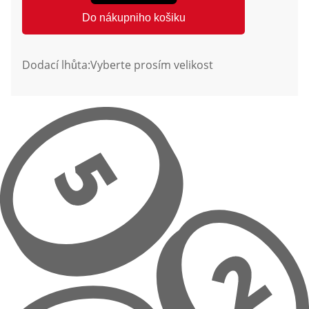
Do nákupniho košiku
Dodací lhůta:
Vyberte prosím velikost