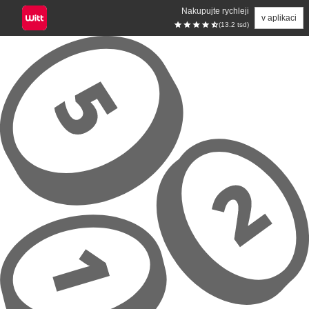
Nakupujte rychleji
v aplikaci
(13.2 tsd)
Přeskočit na hlavní obsah