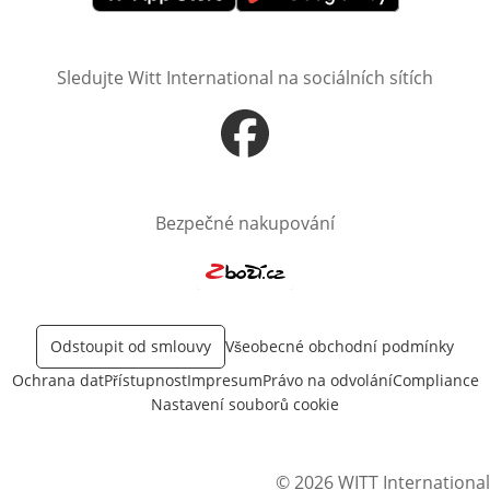
Otevře v novém okně
Otevře v novém okně
Sledujte Witt International na sociálních sítích
Otevře v novém okně
Bezpečné nakupování
Otevře v novém okně
Odstoupit od smlouvy
Všeobecné obchodní podmínky
Ochrana dat
Přístupnost
Impresum
Právo na odvolání
Compliance
Nastavení souborů cookie
© 2026 WITT International