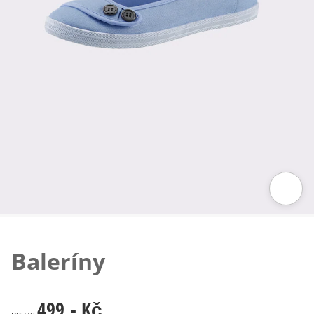
Klepnutím obrázek zvětšíte
Baleríny
499,- Kč
499,- Kč
pouze