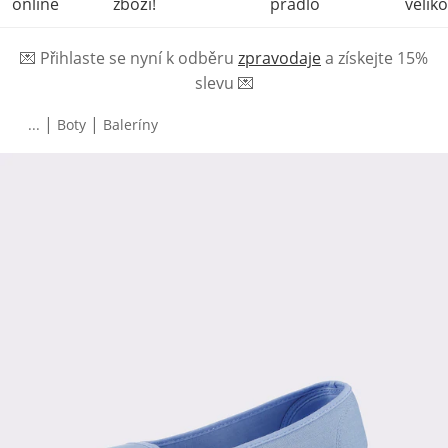
online
zboží!
prádlo
veliko
💌
Přihlaste se nyní k odběru
zpravodaje
a získejte 15%
slevu
💌
|
|
...
Boty
Baleríny