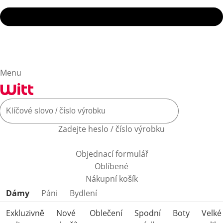
Menu
Zadejte heslo / číslo výrobku
Objednací formulář
Oblíbené
Nákupní košík
Přeskočit kategorie produktů
Dámy
Páni
Bydlení
Exkluzivně
Nové
Oblečení
Spodní
Boty
Velké