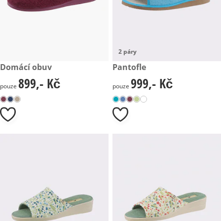
2 páry
899,- Kč
Domácí obuv
999,- Kč
Pantofle
899,- Kč
999,- Kč
899,- Kč
999,- Kč
pouze
pouze