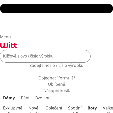
Menu
Zadejte heslo / číslo výrobku
Objednací formulář
Oblíbené
Nákupní košík
Přeskočit kategorie produktů
Dámy
Páni
Bydlení
Exkluzivně
Nové
Oblečení
Spodní
Boty
Velké