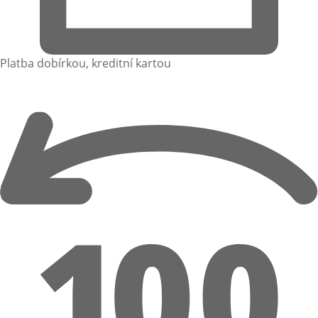
Platba dobírkou, kreditní kartou