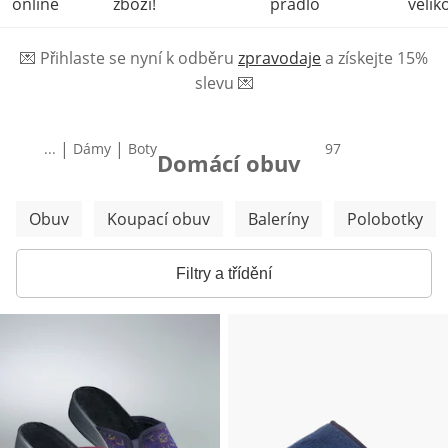
online
zboží!
prádlo
velik
💌
Přihlaste se nyní k odběru
zpravodaje
a získejte 15%
slevu
💌
|
|
...
Dámy
Boty
produktů
97
Domácí obuv
Přeskočit další kategorie
Obuv
Koupací obuv
Baleríny
Polobotky
Filtry a třídění