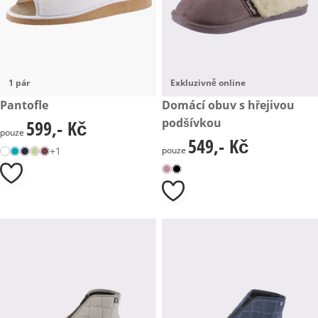
1 pár
Exkluzivně online
599,- Kč
Pantofle
549,- Kč
Domácí obuv s hřejivou
podšívkou
599,- Kč
599,- Kč
pouze
549,- Kč
549,- Kč
+1
pouze