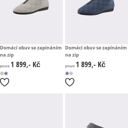
1 899,- Kč
Domácí obuv se zapínáním
1 899,- Kč
Domácí obuv se zapínáním
na zip
na zip
1 899,- Kč
1 899,- Kč
1 899,- Kč
1 899,- Kč
pouze
pouze