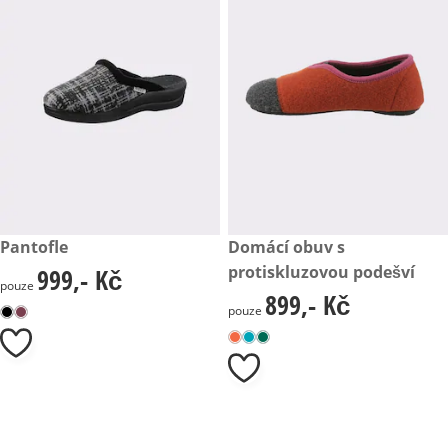
999,- Kč
Pantofle
899,- Kč
Domácí obuv s
protiskluzovou podešví
999,- Kč
999,- Kč
pouze
899,- Kč
899,- Kč
pouze