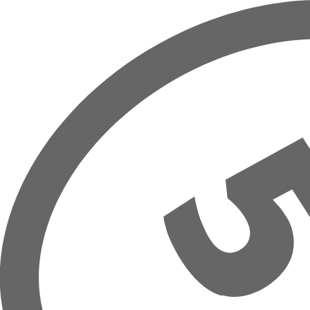
Přeskočit na hlavní obsah