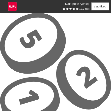
Nakupujte rychleji
v aplikaci
(13.2 tsd)
Přeskočit na hlavní obsah