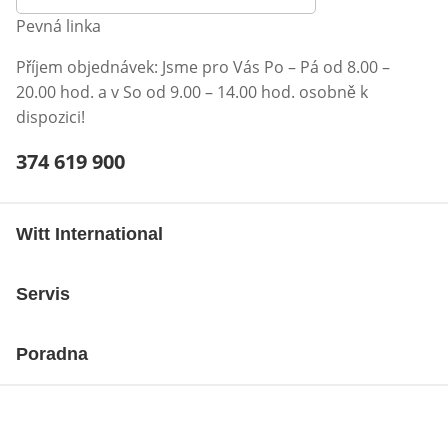
Pevná linka
Příjem objednávek: Jsme pro Vás Po – Pá od 8.00 –
20.00 hod. a v So od 9.00 – 14.00 hod. osobně k
dispozici!
Telefonní číslo:
374 619 900
Otevření klienta telefonu
Witt International
Servis
Poradna