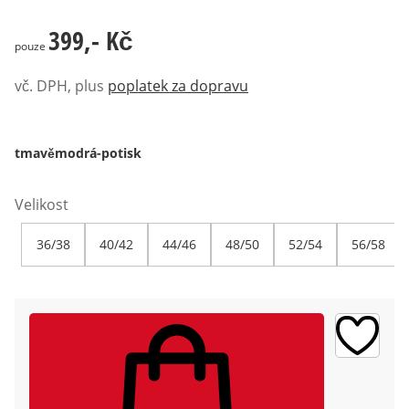
399,- Kč
399,- Kč
pouze
vč. DPH, plus
poplatek za dopravu
tmavěmodrá-potisk
Velikost
36/38
40/42
44/46
48/50
52/54
56/58