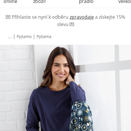
online
zboží!
prádlo
veliko
💌
Přihlaste se nyní k odběru
zpravodaje
a získejte 15%
slevu
💌
|
|
...
Pyžamo
Pyžama