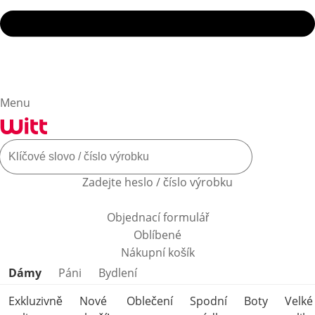
Menu
Zadejte heslo / číslo výrobku
Objednací formulář
Oblíbené
Nákupní košík
Přeskočit kategorie produktů
Dámy
Páni
Bydlení
Exkluzivně
Nové
Oblečení
Spodní
Boty
Velké