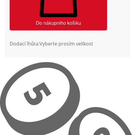
Do nákupniho košiku
Dodací lhůta:
Vyberte prosím velikost