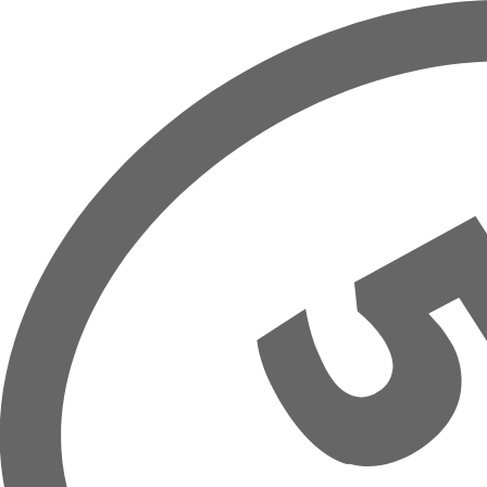
Přeskočit na hlavní obsah