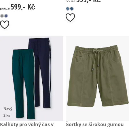
pouze
599,- Kč
599,- Kč
pouze
Nový
2 ks
999,- Kč
Kalhoty pro volný čas v
599,- Kč
Šortky se širokou gumou