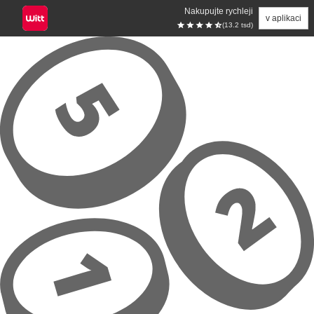
Nakupujte rychleji
v aplikaci
(13.2 tsd)
Přeskočit na hlavní obsah