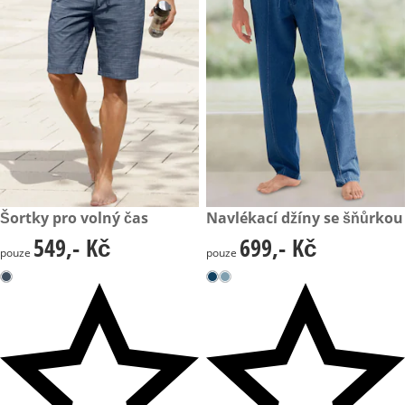
549,- Kč
Šortky pro volný čas
699,- Kč
Navlékací džíny se šňůrkou
549,- Kč
699,- Kč
549,- Kč
699,- Kč
pouze
pouze