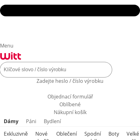
Menu
Zadejte heslo / číslo výrobku
Objednací formulář
Oblíbené
Nákupní košík
Přeskočit kategorie produktů
Dámy
Páni
Bydlení
Exkluzivně
Nové
Oblečení
Spodní
Boty
Velké