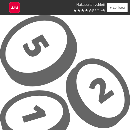
Nakupujte rychleji
v aplikaci
(13.2 tsd)
Přeskočit na hlavní obsah