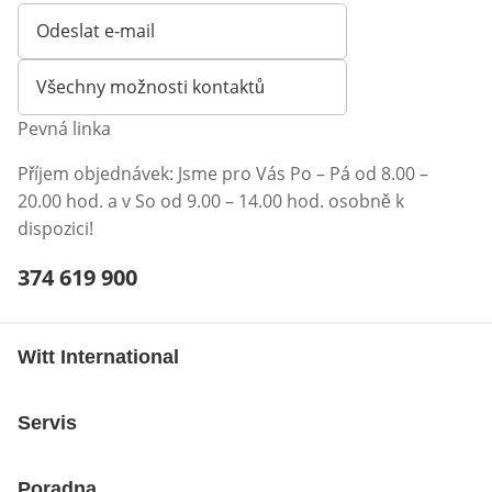
Odeslat e-mail
Otevírá e-mailového klienta
Všechny možnosti kontaktů
Pevná linka
Příjem objednávek: Jsme pro Vás Po – Pá od 8.00 –
20.00 hod. a v So od 9.00 – 14.00 hod. osobně k
dispozici!
Telefonní číslo:
374 619 900
Otevření klienta telefonu
Witt International
Servis
Poradna