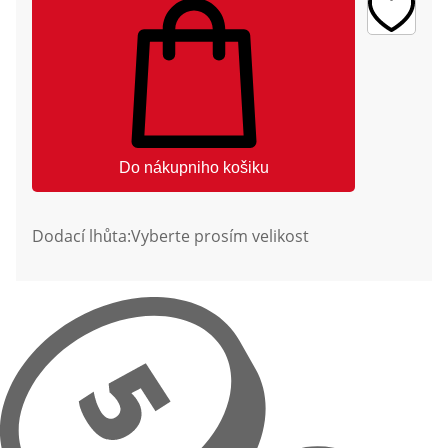
Do nákupniho košiku
Dodací lhůta:
Vyberte prosím velikost