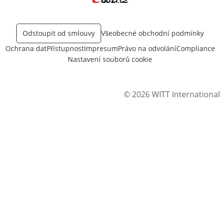
Otevře v novém okně
Odstoupit od smlouvy
Všeobecné obchodní podmínky
Ochrana dat
Přístupnost
Impresum
Právo na odvolání
Compliance
Nastavení souborů cookie
© 2026 WITT International