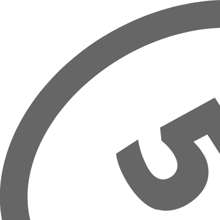
Přeskočit na hlavní obsah