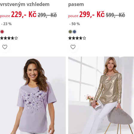
vrstveným vzhledem
pasem
229,- Kč
299,- Kč
zlevněná cena: 229,- Kč, původní cena: 299,- Kč
zlevněná cena: 299,- Kč, půvo
299,- Kč
599,- Kč
pouze
pouze
- 23 %
- 50 %