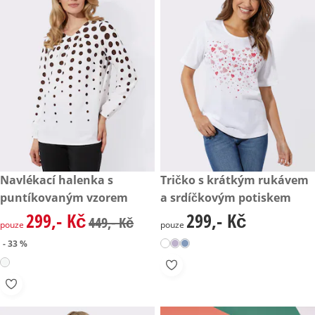
zlevněná cena: 299,- Kč, původní cena: 449,- Kč
Navlékací halenka s
299,- Kč
Tričko s krátkým rukávem
- 33 %
puntíkovaným vzorem
a srdíčkovým potiskem
299,- Kč
299,- Kč
zlevněná cena: 299,- Kč, původní cena: 449,- Kč
299,- Kč
449,- Kč
pouze
pouze
- 33 %