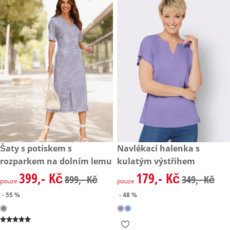
zlevněná cena: 399,- Kč, původní cena: 899,- Kč
Šaty s potiskem s
zlevněná cena: 179,- Kč, půvo
Navlékací halenka s
- 55 %
- 48 %
rozparkem na dolním lemu
kulatým výstřihem
399,- Kč
179,- Kč
zlevněná cena: 399,- Kč, původní cena: 899,- Kč
zlevněná cena: 179,- Kč, půvo
899,- Kč
349,- Kč
pouze
pouze
- 55 %
- 48 %