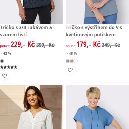
zlevněná cena: 229,- Kč, původní cena: 399,- Kč
Tričko s 3/4 rukávem a
zlevněná cena: 179,- Kč, půvo
Tričko s výstřihem do V s
- 42 %
- 48 %
vzorem listí
květinovým potiskem
229,- Kč
179,- Kč
zlevněná cena: 229,- Kč, původní cena: 399,- Kč
zlevněná cena: 179,- Kč, půvo
399,- Kč
349,- Kč
pouze
pouze
- 42 %
- 48 %