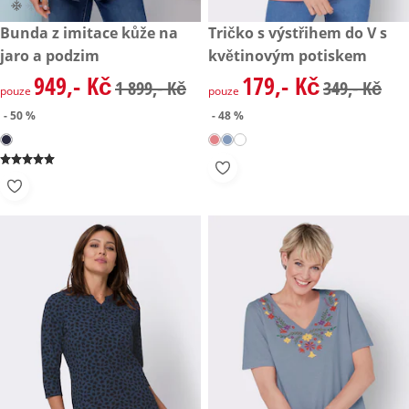
zlevněná cena: 949,- Kč, původní cena: 1 899,- Kč
Bunda z imitace kůže na
zlevněná cena: 179,- Kč, půvo
Tričko s výstřihem do V s
- 50 %
- 48 %
jaro a podzim
květinovým potiskem
949,- Kč
179,- Kč
zlevněná cena: 949,- Kč, původní cena: 1 899,- Kč
zlevněná cena: 179,- Kč, půvo
1 899,- Kč
349,- Kč
pouze
pouze
- 50 %
- 48 %