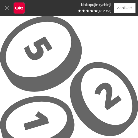
Nakupujte rychleji
v aplikaci
(13.2 tsd)
Přeskočit na hlavní obsah