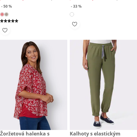
- 50 %
- 33 %
zlevněná cena: 229,- Kč, původní cena: 299,- Kč
Žoržetová halenka s
zlevněná cena: 299,- Kč, půvo
Kalhoty s elastickým
- 23 %
- 50 %