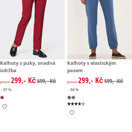
zlevněná cena: 299,- Kč, původní cena: 699,- Kč
Kalhoty s puky, snadná
zlevněná cena: 299,- Kč, půvo
Kalhoty s elastickým
- 57 %
- 50 %
údržba
pasem
299,- Kč
299,- Kč
zlevněná cena: 299,- Kč, původní cena: 699,- Kč
zlevněná cena: 299,- Kč, půvo
699,- Kč
599,- Kč
pouze
pouze
- 57 %
- 50 %