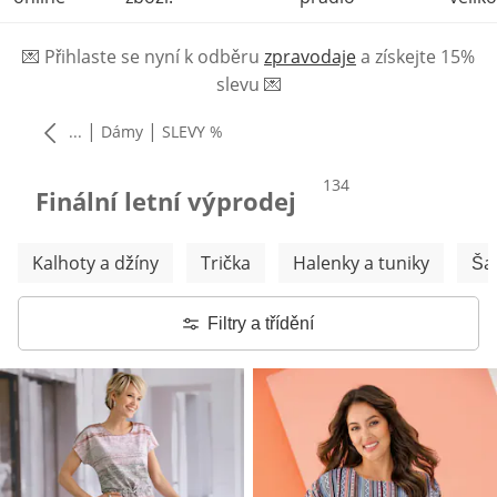
💌
Přihlaste se nyní k odběru
zpravodaje
a získejte 15%
slevu
💌
|
|
...
Dámy
SLEVY %
produktů
134
Finální letní výprodej
Přeskočit další kategorie
Kalhoty a džíny
Trička
Halenky a tuniky
Ša
Filtry a třídění