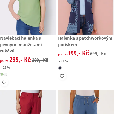
zlevněná cena: 299,- Kč, původní cena: 399,- Kč
Navlékací halenka s
zlevněná cena: 399,- Kč, půvo
Halenka s patchworkovým
- 25 %
- 43 %
pevnými manžetami
potiskem
rukávů
399,- Kč
zlevněná cena: 399,- Kč, půvo
699,- Kč
pouze
299,- Kč
zlevněná cena: 299,- Kč, původní cena: 399,- Kč
399,- Kč
pouze
- 43 %
- 25 %