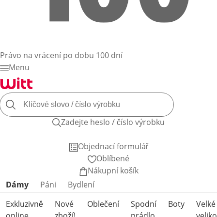
Právo na vrácení po dobu 100 dní
Menu
Zadejte heslo / číslo výrobku
Objednací formulář
Oblíbené
Nákupní košík
Přeskočit kategorie produktů
Dámy
Páni
Bydlení
Exkluzivně
Nové
Oblečení
Spodní
Boty
Velké
online
zboží!
prádlo
veliko