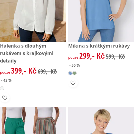
zlevněná cena: 399,- Kč, původní cena: 699,- Kč
Halenka s dlouhým
zlevněná cena: 299,- Kč, půvo
Mikina s krátkými rukávy
- 43 %
- 50 %
rukávem s krajkovými
299,- Kč
zlevněná cena: 299,- Kč, půvo
599,- Kč
pouze
detaily
- 50 %
399,- Kč
zlevněná cena: 399,- Kč, původní cena: 699,- Kč
699,- Kč
pouze
- 43 %