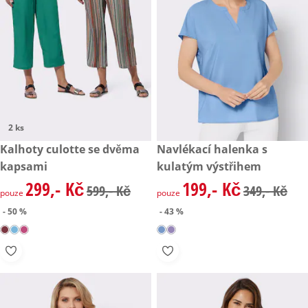
2 ks
zlevněná cena: 299,- Kč, původní cena: 599,- Kč
Kalhoty culotte se dvěma
zlevněná cena: 199,- Kč, půvo
Navlékací halenka s
- 50 %
- 43 %
kapsami
kulatým výstřihem
299,- Kč
199,- Kč
zlevněná cena: 299,- Kč, původní cena: 599,- Kč
zlevněná cena: 199,- Kč, půvo
599,- Kč
349,- Kč
pouze
pouze
- 50 %
- 43 %