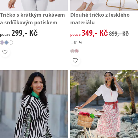
299,- Kč
Tričko s krátkým rukávem
zlevněná cena: 349,- Kč, půvo
Dlouhé tričko z lesklého
- 61 %
a srdíčkovým potiskem
materiálu
299,- Kč
349,- Kč
299,- Kč
zlevněná cena: 349,- Kč, půvo
899,- Kč
pouze
pouze
- 61 %