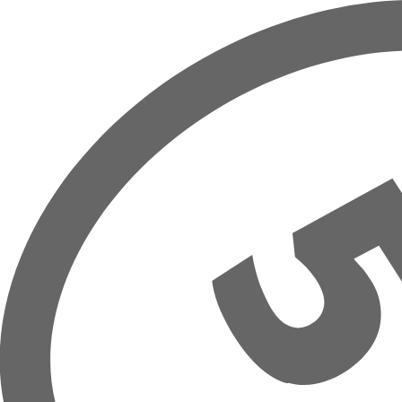
Přeskočit na hlavní obsah