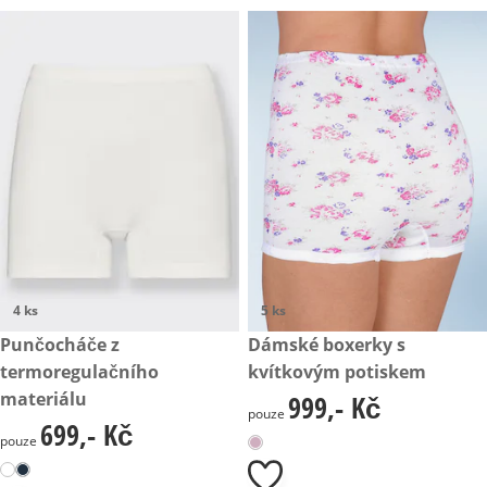
4 ks
5 ks
699,- Kč
Punčocháče z
999,- Kč
Dámské boxerky s
termoregulačního
kvítkovým potiskem
materiálu
999,- Kč
999,- Kč
pouze
699,- Kč
699,- Kč
pouze