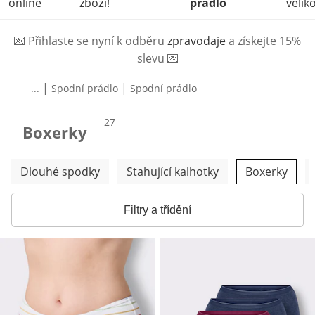
online
zboží!
prádlo
veliko
💌
Přihlaste se nyní k odběru
zpravodaje
a získejte 15%
slevu
💌
|
|
...
Spodní prádlo
Spodní prádlo
produktů
27
Boxerky
Přeskočit další kategorie
Dlouhé spodky
Stahující kalhotky
Boxerky
Filtry a třídění