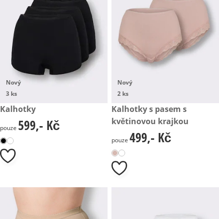
Nový
Nový
3 ks
2 ks
599,- Kč
Kalhotky
499,- Kč
Kalhotky s pasem s
květinovou krajkou
599,- Kč
599,- Kč
pouze
499,- Kč
499,- Kč
pouze