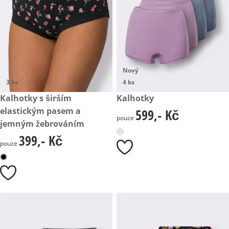
Nový
3 ks
4 ks
399,- Kč
Kalhotky s širším
599,- Kč
Kalhotky
elastickým pasem a
599,- Kč
599,- Kč
pouze
jemným žebrováním
399,- Kč
399,- Kč
pouze