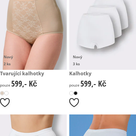
Nový
Nový
2 ks
3 ks
599,- Kč
Tvarující kalhotky
599,- Kč
Kalhotky
599,- Kč
599,- Kč
599,- Kč
599,- Kč
pouze
pouze