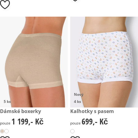
Nový
5 ks
4 ks
1 199,- Kč
Dámské boxerky
699,- Kč
Kalhotky s pasem
1 199,- Kč
699,- Kč
1 199,- Kč
699,- Kč
pouze
pouze