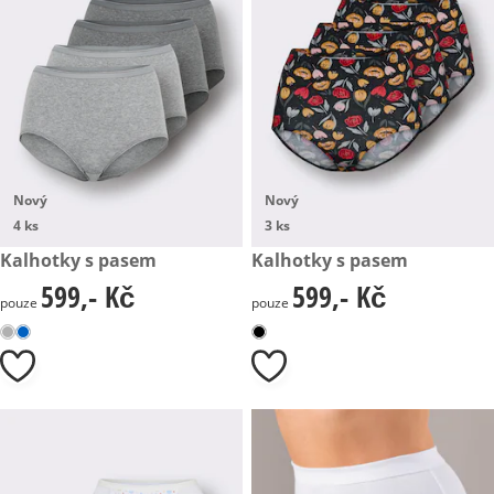
Nový
Nový
4 ks
3 ks
599,- Kč
Kalhotky s pasem
599,- Kč
Kalhotky s pasem
599,- Kč
599,- Kč
599,- Kč
599,- Kč
pouze
pouze