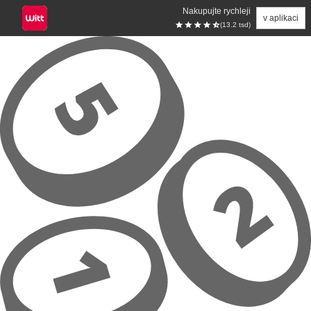
Nakupujte rychleji
v aplikaci
(13.2 tsd)
Přeskočit na hlavní obsah