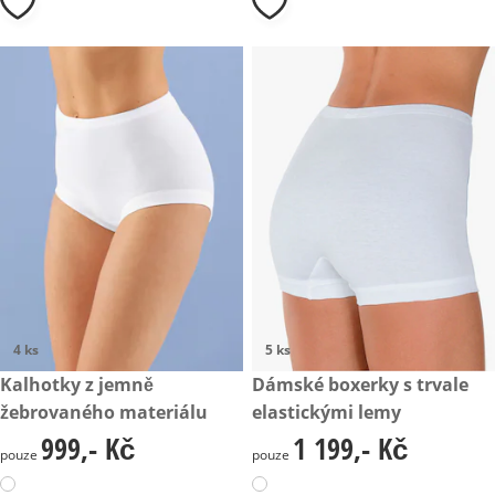
4 ks
5 ks
999,- Kč
Kalhotky z jemně
1 199,- Kč
Dámské boxerky s trvale
žebrovaného materiálu
elastickými lemy
999,- Kč
1 199,- Kč
999,- Kč
1 199,- Kč
pouze
pouze