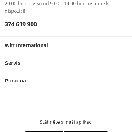
20.00 hod. a v So od 9.00 – 14.00 hod. osobně k
dispozici!
Telefonní číslo:
374 619 900
Otevření klienta telefonu
Witt International
Servis
Poradna
Stáhněte si naši aplikaci
Otevře v novém o