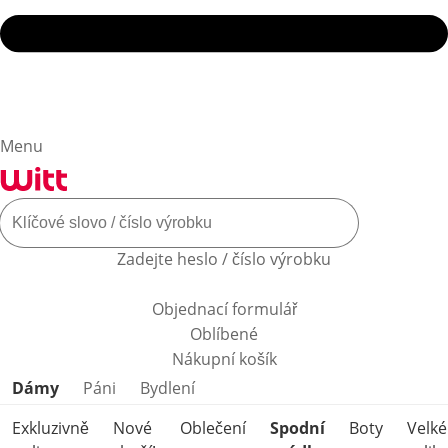
Menu
Zadejte heslo / číslo výrobku
Objednací formulář
Oblíbené
Nákupní košík
Přeskočit kategorie produktů
Dámy
Páni
Bydlení
Exkluzivně
Nové
Oblečení
Spodní
Boty
Velké