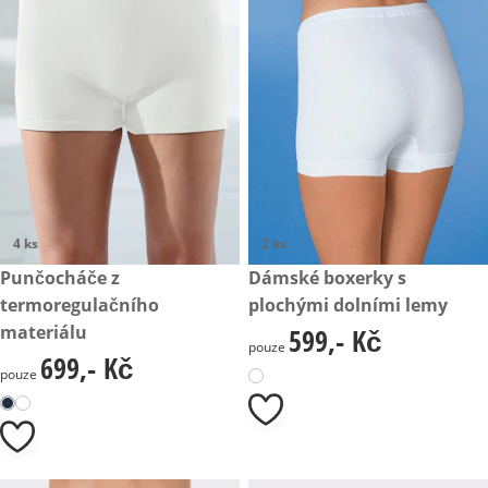
4 ks
2 ks
699,- Kč
Punčocháče z
599,- Kč
Dámské boxerky s
termoregulačního
plochými dolními lemy
materiálu
599,- Kč
599,- Kč
pouze
699,- Kč
699,- Kč
pouze