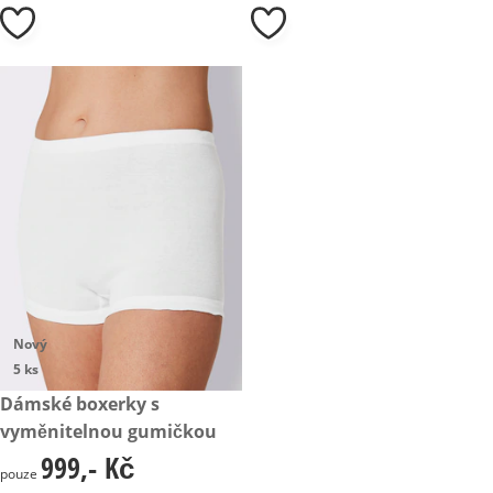
Nový
5 ks
999,- Kč
Dámské boxerky s
vyměnitelnou gumičkou
999,- Kč
999,- Kč
pouze