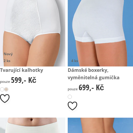
Nový
2 ks
4 ks
599,- Kč
Tvarující kalhotky
699,- Kč
Dámské boxerky,
vyměnitelná gumička
599,- Kč
599,- Kč
pouze
699,- Kč
699,- Kč
pouze