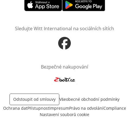
Otevře v novém okně
Otevře v novém okně
Sledujte Witt International na sociálních sítích
Otevře v novém okně
Bezpečné nakupování
Otevře v novém okně
Odstoupit od smlouvy
Všeobecné obchodní podmínky
Ochrana dat
Přístupnost
Impresum
Právo na odvolání
Compliance
Nastavení souborů cookie