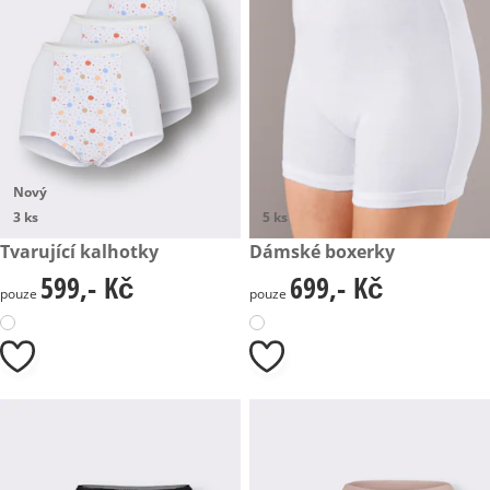
Nový
3 ks
5 ks
599,- Kč
Tvarující kalhotky
699,- Kč
Dámské boxerky
599,- Kč
699,- Kč
599,- Kč
699,- Kč
pouze
pouze