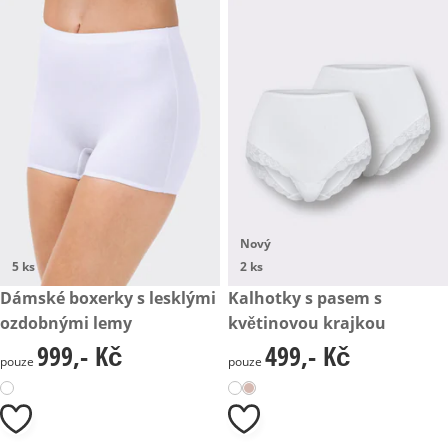
Nový
5 ks
2 ks
999,- Kč
Dámské boxerky s lesklými
499,- Kč
Kalhotky s pasem s
ozdobnými lemy
květinovou krajkou
999,- Kč
499,- Kč
999,- Kč
499,- Kč
pouze
pouze