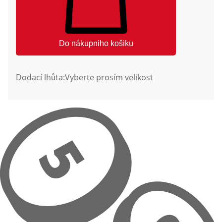
Do nákupniho košiku
Dodací lhůta:
Vyberte prosím velikost