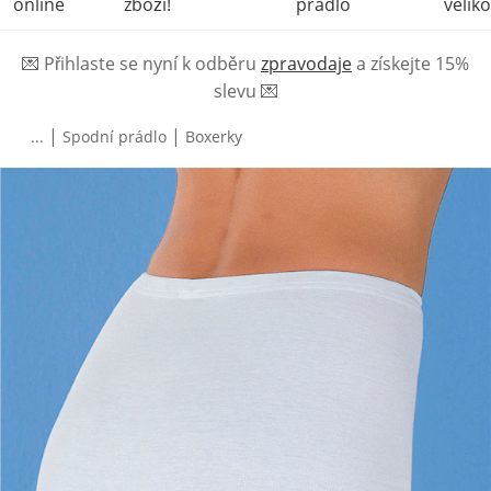
online
zboží!
prádlo
veliko
💌
Přihlaste se nyní k odběru
zpravodaje
a získejte 15%
slevu
💌
|
|
...
Spodní prádlo
Boxerky