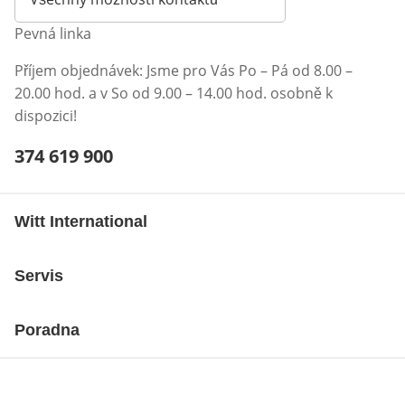
Pevná linka
Příjem objednávek: Jsme pro Vás Po – Pá od 8.00 –
20.00 hod. a v So od 9.00 – 14.00 hod. osobně k
dispozici!
Telefonní číslo:
374 619 900
Otevření klienta telefonu
Witt International
Servis
Poradna