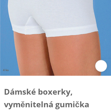
4 ks
Klepnutím obrázek zvětšíte
Dámské boxerky,
vyměnitelná gumička