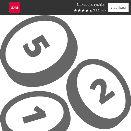
Nakupujte rychleji
v aplikaci
(13.2 tsd)
Přeskočit na hlavní obsah