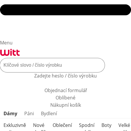
Menu
Zadejte heslo / číslo výrobku
Objednací formulář
Oblíbené
Nákupní košík
Přeskočit kategorie produktů
Dámy
Páni
Bydlení
Exkluzivně
Nové
Oblečení
Spodní
Boty
Velké