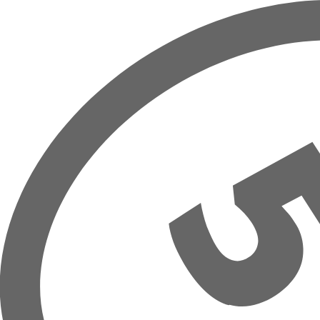
Přeskočit na hlavní obsah