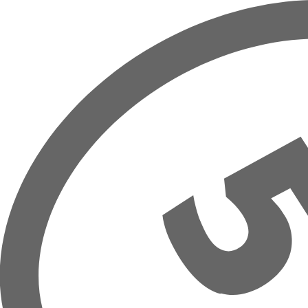
Přeskočit na hlavní obsah