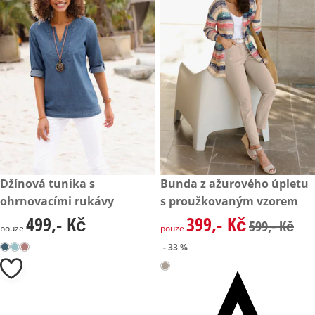
499,- Kč
Džínová tunika s
zlevněná cena: 399,- Kč, půvo
Bunda z ažurového úpletu
- 33 %
ohrnovacími rukávy
s proužkovaným vzorem
499,- Kč
399,- Kč
499,- Kč
zlevněná cena: 399,- Kč, půvo
599,- Kč
pouze
pouze
- 33 %