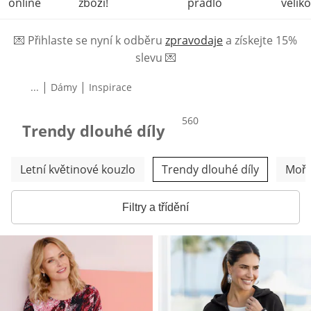
online
zboží!
prádlo
veliko
💌
Přihlaste se nyní k odběru
zpravodaje
a získejte 15%
slevu
💌
|
|
...
Dámy
Inspirace
produktů
560
Trendy dlouhé díly
Přeskočit další kategorie
Letní květinové kouzlo
Trendy dlouhé díly
Mořs
Filtry a třídění