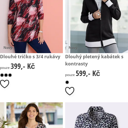
Nový
Nový
399,- Kč
Dlouhé tričko s 3/4 rukávy
599,- Kč
Dlouhý pletený kabátek s
kontrasty
399,- Kč
399,- Kč
pouze
599,- Kč
599,- Kč
pouze