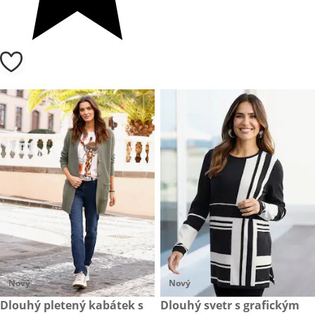
Nový
Nový
949,- Kč
Dlouhý pletený kabátek s
599,- Kč
Dlouhý svetr s grafickým