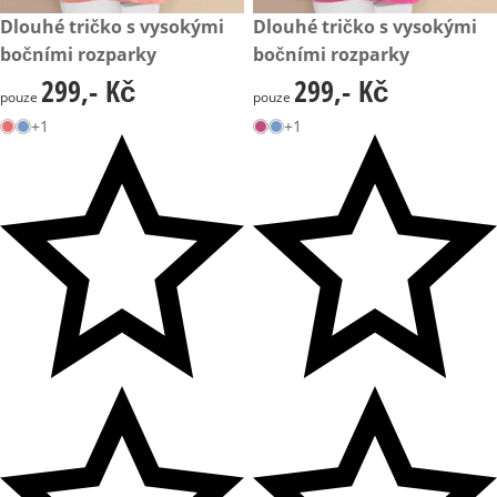
299,- Kč
Dlouhé tričko s vysokými
299,- Kč
Dlouhé tričko s vysokými
bočními rozparky
bočními rozparky
299,- Kč
299,- Kč
299,- Kč
299,- Kč
pouze
pouze
+1
+1