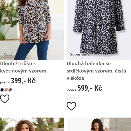
Nový
Super cena
399,- Kč
Dlouhé tričko s
599,- Kč
Dlouhá halenka se
květinovým vzorem
srdíčkovým vzorem, čistá
viskóza
399,- Kč
399,- Kč
pouze
599,- Kč
599,- Kč
pouze