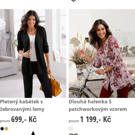
Nový
699,- Kč
Pletený kabátek s
1 199,- Kč
Dlouhá halenka S
žebrovanými lemy
patchworkovým vzorem
699,- Kč
1 199,- Kč
699,- Kč
1 199,- Kč
pouze
pouze