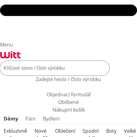
Menu
Zadejte heslo / číslo výrobku
Objednací formulář
Oblíbené
Nákupní košík
Přeskočit kategorie produktů
Dámy
Páni
Bydlení
Exkluzivně
Nové
Oblečení
Spodní
Boty
Velké