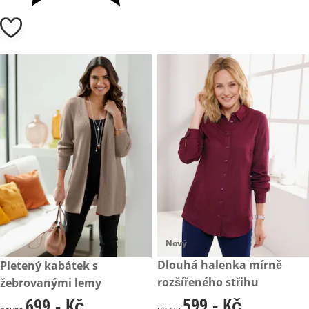
Nový
599,- Kč
Dlouhá halenka mírně
699,- Kč
Pletený kabátek s
rozšířeného střihu
žebrovanými lemy
599,- Kč
699,- Kč
599,- Kč
699,- Kč
pouze