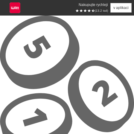
Nakupujte rychleji
v aplikaci
(13.2 tsd)
Přeskočit na hlavní obsah