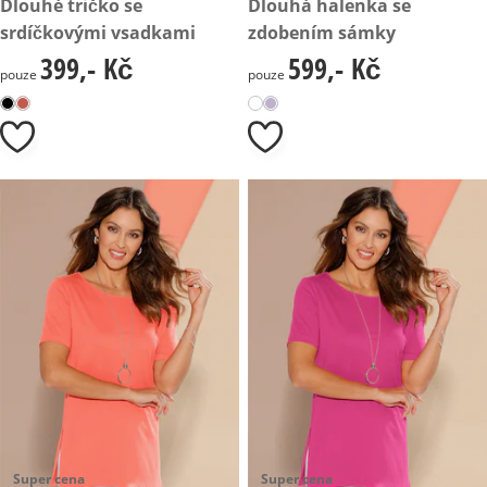
399,- Kč
Dlouhé tričko se
599,- Kč
Dlouhá halenka se
srdíčkovými vsadkami
zdobením sámky
399,- Kč
599,- Kč
399,- Kč
599,- Kč
pouze
pouze
Super cena
Super cena