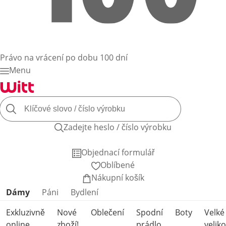
Právo na vrácení po dobu 100 dní
Menu
Zadejte heslo / číslo výrobku
Objednací formulář
Oblíbené
Nákupní košík
Přeskočit kategorie produktů
Dámy
Páni
Bydlení
Exkluzivně
Nové
Oblečení
Spodní
Boty
Velké
online
zboží!
prádlo
veliko