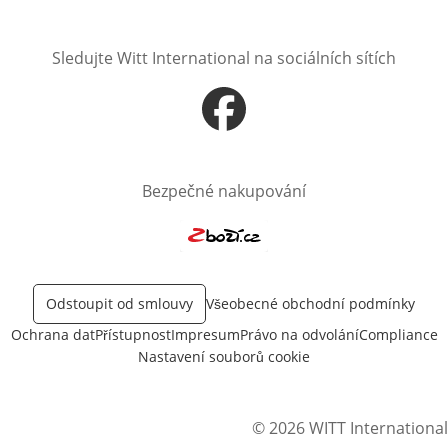
Sledujte Witt International na sociálních sítích
Otevře v novém okně
Bezpečné nakupování
Otevře v novém okně
Odstoupit od smlouvy
Všeobecné obchodní podmínky
Ochrana dat
Přístupnost
Impresum
Právo na odvolání
Compliance
Nastavení souborů cookie
© 2026 WITT International