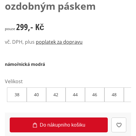
ozdobným páskem
299,- Kč
299,- Kč
pouze
vč. DPH, plus
poplatek za dopravu
námořnická modrá
Velikost
38
40
42
44
46
48
50
Do nákupniho košiku