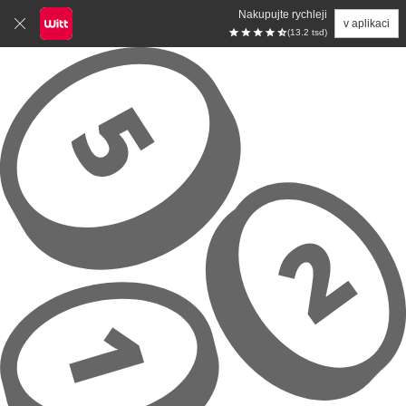
Nakupujte rychleji
v aplikaci
(13.2 tsd)
Přeskočit na hlavní obsah