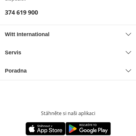
Telefonní číslo:
374 619 900
Otevření klienta telefonu
Witt International
Servis
Poradna
Stáhněte si naši aplikaci
Otevře v novém o
Otevře v novém okně
Otevře v novém okně