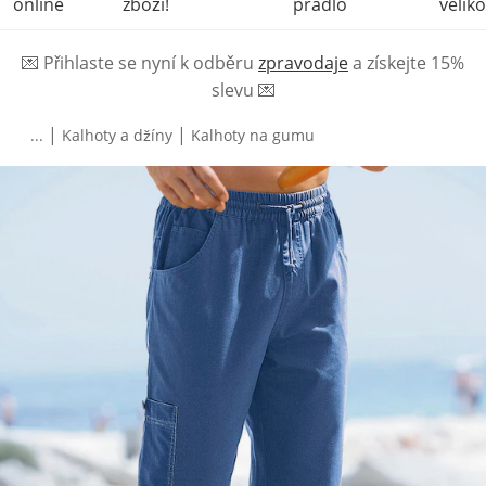
online
zboží!
prádlo
veliko
💌
Přihlaste se nyní k odběru
zpravodaje
a získejte 15%
slevu
💌
|
|
...
Kalhoty a džíny
Kalhoty na gumu