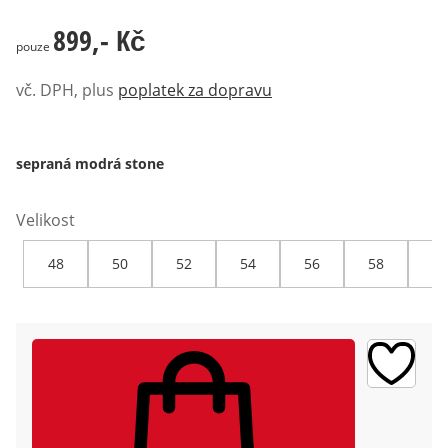
899,- Kč
899,- Kč
pouze
vč. DPH, plus
poplatek za dopravu
sepraná modrá stone
Velikost
48
50
52
54
56
58
60