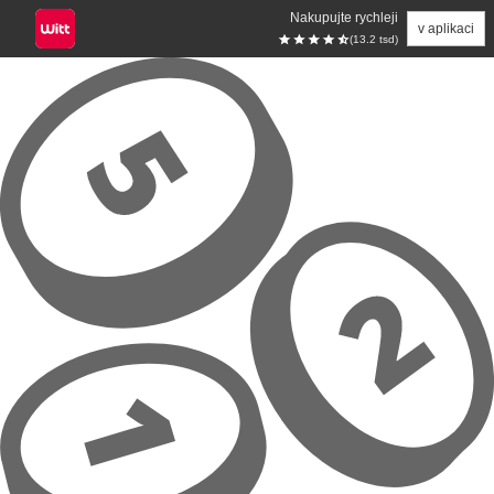
Nakupujte rychleji
v aplikaci
(13.2 tsd)
Přeskočit na hlavní obsah