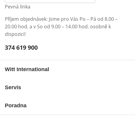
Pevná linka
Příjem objednávek: Jsme pro Vás Po – Pá od 8.00 –
20.00 hod. a v So od 9.00 – 14.00 hod. osobně k
dispozici!
Telefonní číslo:
374 619 900
Otevření klienta telefonu
Witt International
Servis
Poradna