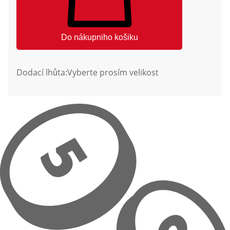
Do nákupniho košiku
Dodací lhůta:
Vyberte prosím velikost