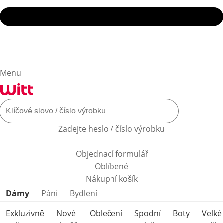
Menu
Zadejte heslo / číslo výrobku
Objednací formulář
Oblíbené
Nákupní košík
Přeskočit kategorie produktů
Dámy
Páni
Bydlení
Exkluzivně
Nové
Oblečení
Spodní
Boty
Velké