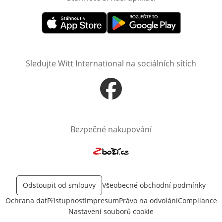
Otevře v novém okně
Otevře v novém okně
Sledujte Witt International na sociálních sítích
Otevře v novém okně
Bezpečné nakupování
Otevře v novém okně
Odstoupit od smlouvy
Všeobecné obchodní podmínky
Ochrana dat
Přístupnost
Impresum
Právo na odvolání
Compliance
Nastavení souborů cookie