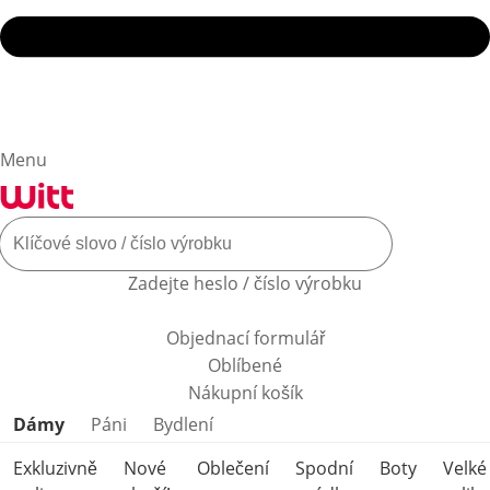
Menu
Zadejte heslo / číslo výrobku
Objednací formulář
Oblíbené
Nákupní košík
Přeskočit kategorie produktů
Dámy
Páni
Bydlení
Exkluzivně
Nové
Oblečení
Spodní
Boty
Velké