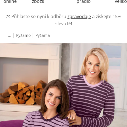
online
zboží!
prádlo
veliko
💌
Přihlaste se nyní k odběru
zpravodaje
a získejte 15%
slevu
💌
|
|
...
Pyžamo
Pyžama