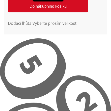
Do nákupniho košiku
Dodací lhůta:
Vyberte prosím velikost