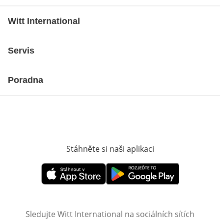
Witt International
Servis
Poradna
Stáhněte si naši aplikaci
Otevře v novém o
Otevře v novém okně
Otevře v novém okně
Sledujte Witt International na sociálních sítích