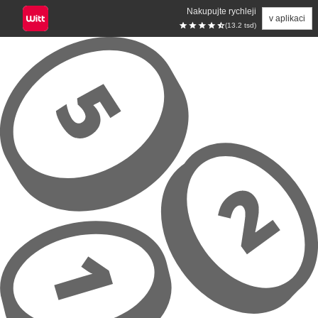
Nakupujte rychleji
v aplikaci
(13.2 tsd)
Přeskočit na hlavní obsah