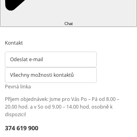
Chat
Kontakt
Odeslat e-mail
Otevírá e-mailového klienta
Všechny možnosti kontaktů
Pevná linka
Příjem objednávek: Jsme pro Vás Po – Pá od 8.00 –
20.00 hod. a v So od 9.00 – 14.00 hod. osobně k
dispozici!
Telefonní číslo:
374 619 900
Otevření klienta telefonu