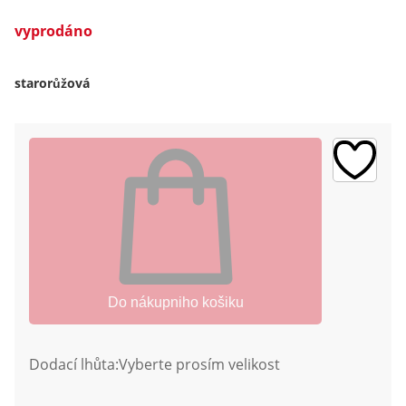
vyprodáno
starorůžová
Do nákupniho košiku
Dodací lhůta:
Vyberte prosím velikost