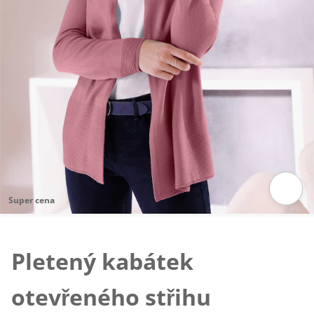
Super cena
Klepnutím obrázek zvětšíte
Pletený kabátek
otevřeného střihu