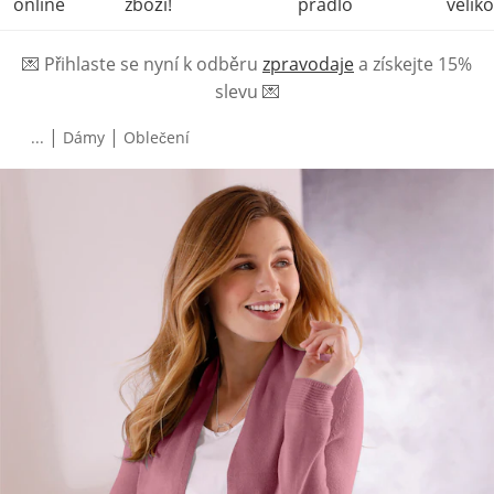
online
zboží!
prádlo
veliko
💌
Přihlaste se nyní k odběru
zpravodaje
a získejte 15%
slevu
💌
|
|
...
Dámy
Oblečení