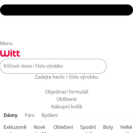
Menu
Zadejte heslo / číslo výrobku
Objednací formulář
Oblíbené
Nákupní košík
Přeskočit kategorie produktů
Dámy
Páni
Bydlení
Exkluzivně
Nové
Oblečení
Spodní
Boty
Velké