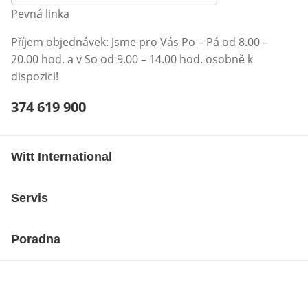
Pevná linka
Příjem objednávek: Jsme pro Vás Po – Pá od 8.00 –
20.00 hod. a v So od 9.00 – 14.00 hod. osobně k
dispozici!
Telefonní číslo:
374 619 900
Otevření klienta telefonu
Witt International
Servis
Poradna