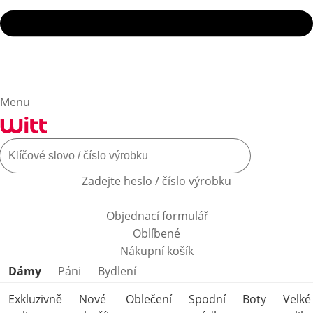
Menu
Zadejte heslo / číslo výrobku
Objednací formulář
Oblíbené
Nákupní košík
Přeskočit kategorie produktů
Dámy
Páni
Bydlení
Exkluzivně
Nové
Oblečení
Spodní
Boty
Velké