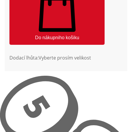
Do nákupniho košiku
Dodací lhůta:
Vyberte prosím velikost