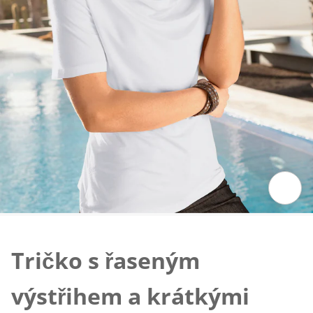
Klepnutím obrázek zvětšíte
Tričko s řaseným
výstřihem a krátkými