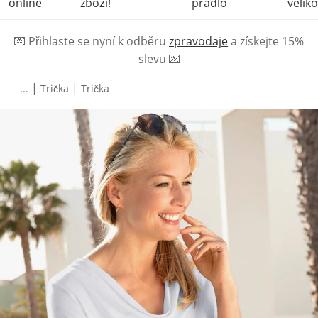
online
zboží!
prádlo
veliko
💌
Přihlaste se nyní k odběru
zpravodaje
a získejte 15%
slevu
💌
|
|
...
Trička
Trička