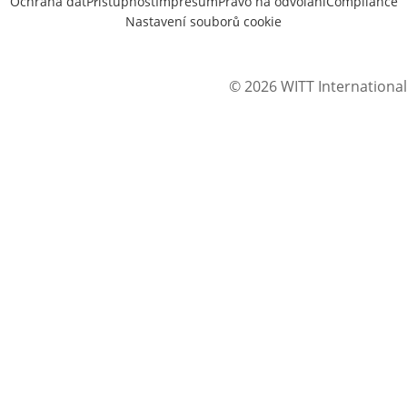
Ochrana dat
Přístupnost
Impresum
Právo na odvolání
Compliance
Nastavení souborů cookie
© 2026 WITT International