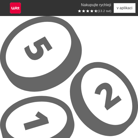
Nakupujte rychleji
v aplikaci
(13.2 tsd)
Přeskočit na hlavní obsah