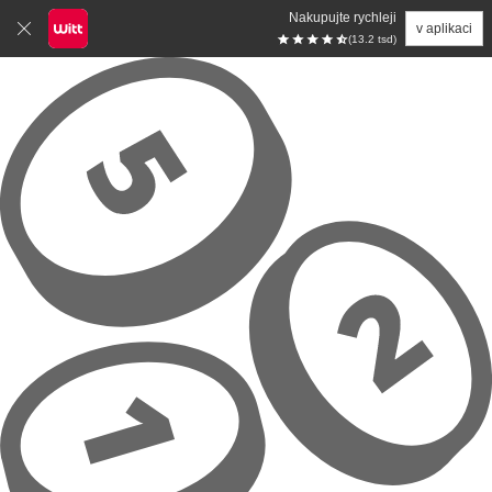
Nakupujte rychleji
v aplikaci
(13.2 tsd)
Přeskočit na hlavní obsah