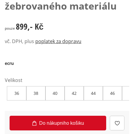
žebrovaného materiálu
899,- Kč
899,- Kč
pouze
vč. DPH, plus
poplatek za dopravu
ecru
Velikost
36
38
40
42
44
46
48
Do nákupniho košiku