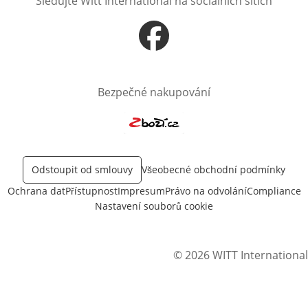
Sledujte Witt International na sociálních sítích
Otevře v novém okně
Bezpečné nakupování
Otevře v novém okně
Odstoupit od smlouvy
Všeobecné obchodní podmínky
Ochrana dat
Přístupnost
Impresum
Právo na odvolání
Compliance
Nastavení souborů cookie
© 2026 WITT International