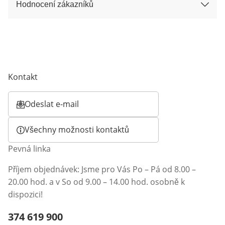
Hodnocení zákazníků
Kontakt
Odeslat e-mail
Otevírá e-mailového klienta
Všechny možnosti kontaktů
Pevná linka
Příjem objednávek: Jsme pro Vás Po – Pá od 8.00 –
20.00 hod. a v So od 9.00 – 14.00 hod. osobně k
dispozici!
Telefonní číslo:
374 619 900
Otevření klienta telefonu