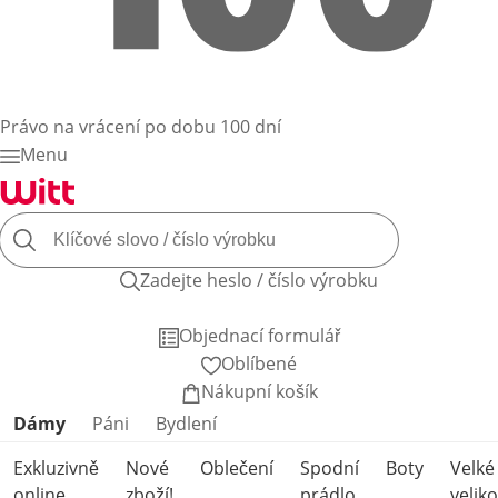
Právo na vrácení po dobu 100 dní
Menu
Zadejte heslo / číslo výrobku
Objednací formulář
Oblíbené
Nákupní košík
Přeskočit kategorie produktů
Dámy
Páni
Bydlení
Exkluzivně
Nové
Oblečení
Spodní
Boty
Velké
online
zboží!
prádlo
veliko