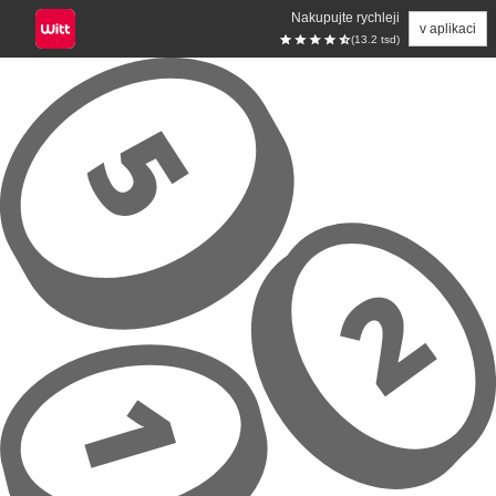
Nakupujte rychleji
v aplikaci
(13.2 tsd)
Přeskočit na hlavní obsah