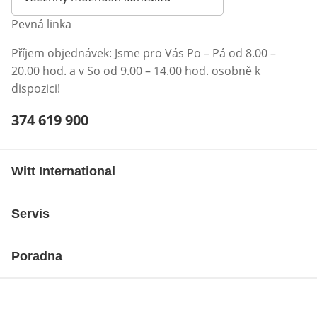
Pevná linka
Příjem objednávek: Jsme pro Vás Po – Pá od 8.00 –
20.00 hod. a v So od 9.00 – 14.00 hod. osobně k
dispozici!
Telefonní číslo:
374 619 900
Otevření klienta telefonu
Witt International
Servis
Poradna