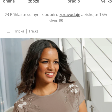
online
zboží!
prádlo
veliko
💌
Přihlaste se nyní k odběru
zpravodaje
a získejte 15%
slevu
💌
|
|
...
Trička
Trička