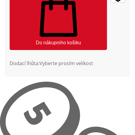
Do nákupniho košiku
Dodací lhůta:
Vyberte prosím velikost