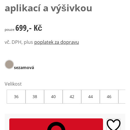
aplikací a výšivkou
699,- Kč
699,- Kč
pouze
vč. DPH, plus
poplatek za dopravu
sezamová
Velikost
36
38
40
42
44
46
48