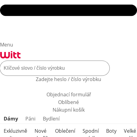
Menu
Zadejte heslo / číslo výrobku
Objednací formulář
Oblíbené
Nákupní košík
Přeskočit kategorie produktů
Dámy
Páni
Bydlení
Exkluzivně
Nové
Oblečení
Spodní
Boty
Velké